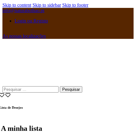
Skip to content
Skip to sidebar
Skip to footer
info@naturabolhao.pt
Login ou Registo
As nossas localizações
instagramm
facebook
Pesquisar
por:
Lista de Desejos
A minha lista