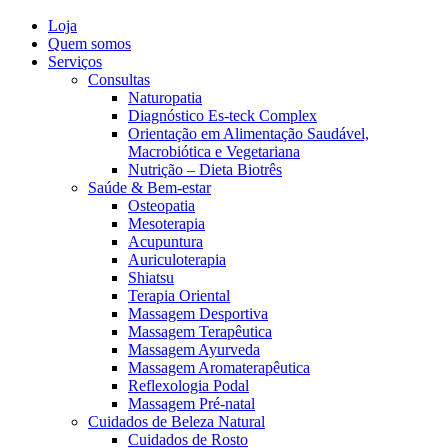
Loja
Quem somos
Serviços
Consultas
Naturopatia
Diagnóstico Es-teck Complex
Orientação em Alimentação Saudável,
Macrobiótica e Vegetariana
Nutrição – Dieta Biotrês
Saúde & Bem-estar
Osteopatia
Mesoterapia
Acupuntura
Auriculoterapia
Shiatsu
Terapia Oriental
Massagem Desportiva
Massagem Terapêutica
Massagem Ayurveda
Massagem Aromaterapêutica
Reflexologia Podal
Massagem Pré-natal
Cuidados de Beleza Natural
Cuidados de Rosto