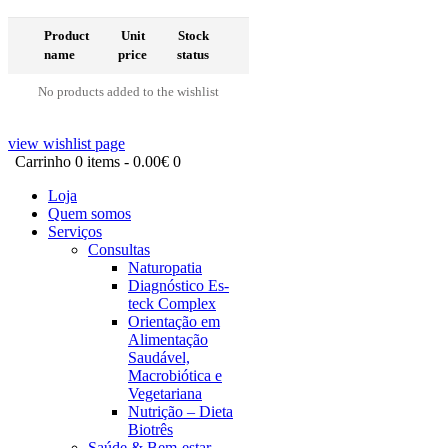
Product
Unit
Stock
name
price
status
No products added to the wishlist
view wishlist page
Carrinho
0 items
-
0.00€
0
Loja
Quem somos
Serviços
Consultas
Naturopatia
Diagnóstico Es-
teck Complex
Orientação em
Alimentação
Saudável,
Macrobiótica e
Vegetariana
Nutrição – Dieta
Biotrês
Saúde & Bem-estar