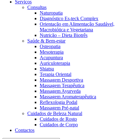
Serviços
Consultas
Naturopatia
Diagnóstico Es-teck Complex
Orientação em Alimentação Saudável,
Macrobiótica e Vegetariana
Nutrição – Dieta Biotrês
Saúde & Bem-estar
Osteopatia
Mesoterapia
Acupuntura
Auriculoterapia
Shiatsu
Terapia Oriental
Massagem Desportiva
Massagem Terapêutica
Massagem Ayurveda
Massagem Aromaterapêutica
Reflexologia Podal
Massagem Pré-natal
Cuidados de Beleza Natural
Cuidados de Rosto
Cuidados de Corpo
Contactos