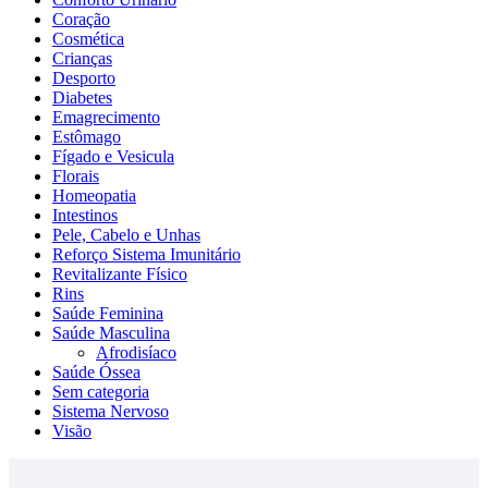
Coração
Cosmética
Crianças
Desporto
Diabetes
Emagrecimento
Estômago
Fígado e Vesicula
Florais
Homeopatia
Intestinos
Pele, Cabelo e Unhas
Reforço Sistema Imunitário
Revitalizante Físico
Rins
Saúde Feminina
Saúde Masculina
Afrodisíaco
Saúde Óssea
Sem categoria
Sistema Nervoso
Visão