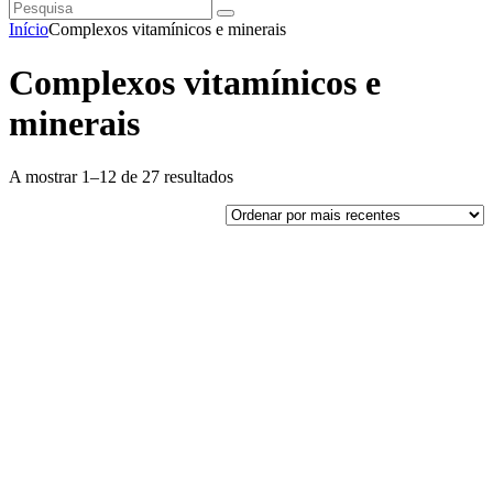
Pesquisa
instagramm
facebook
Início
Complexos vitamínicos e minerais
Complexos vitamínicos e
minerais
Ordenado
A mostrar 1–12 de 27 resultados
por
mais
recentes