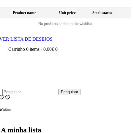
Product name
Unit price
Stock status
No products added to the wishlist
VER LISTA DE DESEJOS
Carrinho
0 items
-
0.00€
0
Pesquisar
por:
Wishlist
A minha lista