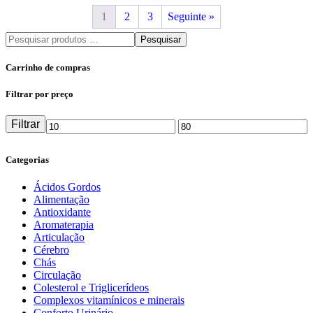
1
2
3
Seguinte »
Pesquisar
Carrinho de compras
Filtrar por preço
Filtrar
Preço
Preço
mínimo
máximo
Categorias
Ácidos Gordos
Alimentação
Antioxidante
Aromaterapia
Articulação
Cérebro
Chás
Circulação
Colesterol e Triglicerídeos
Complexos vitamínicos e minerais
Conforto Urinário