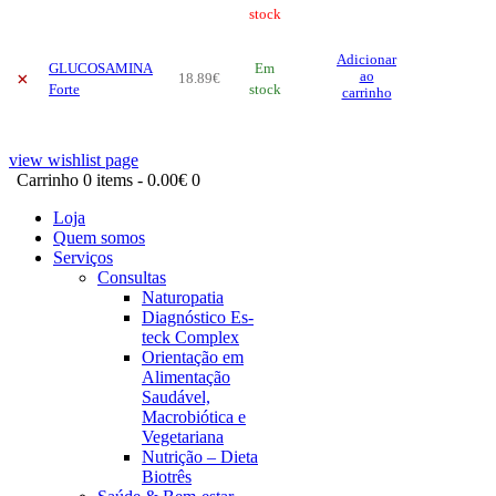
52
.
73
stock
€
options
may
Adicionar
be
GLUCOSAMINA
Em
×
ao
18
.
89
€
chosen
Forte
stock
carrinho
on
the
product
view wishlist page
page
Carrinho
0 items
-
0.00€
0
Loja
Quem somos
Serviços
Consultas
Naturopatia
Diagnóstico Es-
teck Complex
Orientação em
Alimentação
Saudável,
Macrobiótica e
Vegetariana
Nutrição – Dieta
Biotrês