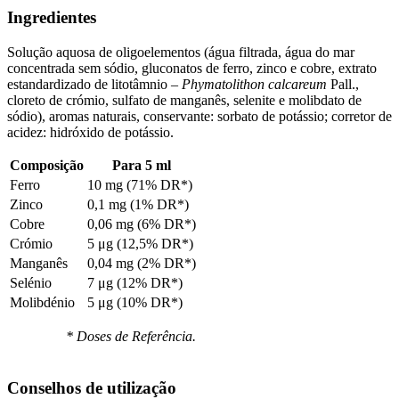
Ingredientes
Solução aquosa de oligoelementos (água filtrada, água do mar
concentrada sem sódio, gluconatos de ferro, zinco e cobre, extrato
estandardizado de litotâmnio –
Phymatolithon calcareum
Pall.,
cloreto de crómio, sulfato de manganês, selenite e molibdato de
sódio), aromas naturais, conservante: sorbato de potássio; corretor de
acidez: hidróxido de potássio.
Composição
Para 5 ml
Ferro
10 mg (71% DR*)
Zinco
0,1 mg (1% DR*)
Cobre
0,06 mg (6% DR*)
Crómio
5 μg (12,5% DR*)
Manganês
0,04 mg (2% DR*)
Selénio
7 μg (12% DR*)
Molibdénio
5 μg (10% DR*)
* Doses de Referência.
Conselhos de utilização