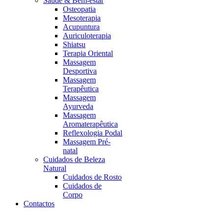
Saúde & Bem-estar
Osteopatia
Mesoterapia
Acupuntura
Auriculoterapia
Shiatsu
Terapia Oriental
Massagem
Desportiva
Massagem
Terapêutica
Massagem
Ayurveda
Massagem
Aromaterapêutica
Reflexologia Podal
Massagem Pré-
natal
Cuidados de Beleza
Natural
Cuidados de Rosto
Cuidados de
Corpo
Contactos