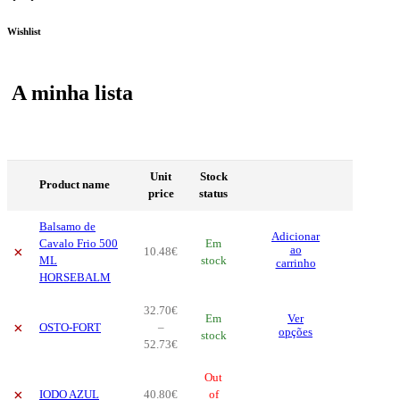
Wishlist
A minha lista
Unit
Stock
Product name
price
status
Balsamo de
Adicionar
Cavalo Frio 500
Em
×
ao
10
.
48
€
ML
stock
carrinho
HORSEBALM
32
.
70
€
This
Em
Ver
×
OSTO-FORT
–
product
opções
stock
Price
52
.
73
€
has
range:
multiple
32
.
70
€
Out
variants.
×
IODO AZUL
40
.
80
€
through
of
The