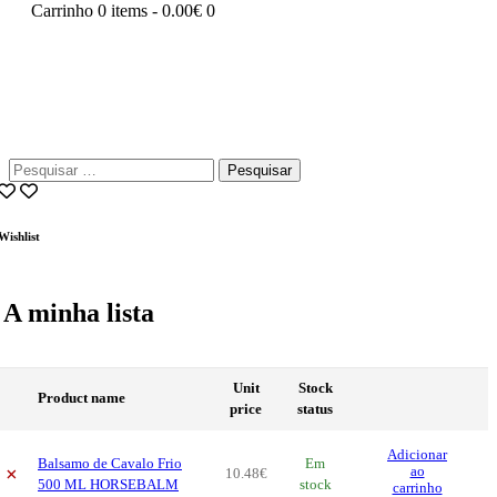
Carrinho
0 items
-
0.00€
0
Pesquisar
por:
Wishlist
A minha lista
Unit
Stock
Product name
price
status
Adicionar
Balsamo de Cavalo Frio
Em
×
ao
10
.
48
€
500 ML HORSEBALM
stock
carrinho