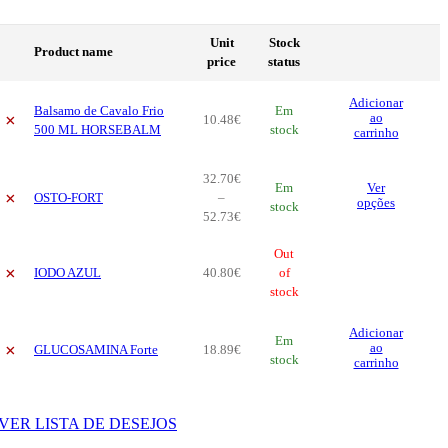
Unit
Stock
Product name
price
status
Adicionar
Balsamo de Cavalo Frio
Em
×
ao
10
.
48
€
500 ML HORSEBALM
stock
carrinho
32
.
70
€
Thi
Em
Ver
×
OSTO-FORT
–
pro
opções
stock
Price
52
.
73
€
has
range:
mul
32
.
70
€
Out
vari
×
IODO AZUL
40
.
80
€
through
of
The
52
.
73
stock
€
opt
ma
Adicionar
be
Em
×
ao
GLUCOSAMINA Forte
18
.
89
€
cho
stock
carrinho
on
the
pro
VER LISTA DE DESEJOS
pag