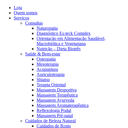
Loja
Quem somos
Serviços
Consultas
Naturopatia
Diagnóstico Es-teck Complex
Orientação em Alimentação Saudável,
Macrobiótica e Vegetariana
Nutrição – Dieta Biotrês
Saúde & Bem-estar
Osteopatia
Mesoterapia
Acupuntura
Auriculoterapia
Shiatsu
Terapia Oriental
Massagem Desportiva
Massagem Terapêutica
Massagem Ayurveda
Massagem Aromaterapêutica
Reflexologia Podal
Massagem Pré-natal
Cuidados de Beleza Natural
Cuidados de Rosto