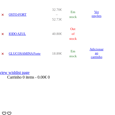
32
.
70
€
Thi
Em
Ver
×
OSTO-FORT
–
pro
opções
stock
Price
52
.
73
€
has
range:
mul
32
.
70
€
Out
vari
×
IODO AZUL
40
.
80
€
through
of
The
52
.
73
stock
€
opt
ma
Adicionar
be
Em
×
ao
GLUCOSAMINA Forte
18
.
89
€
cho
stock
carrinho
on
the
pro
view wishlist page
pag
Carrinho
0 items
-
0.00€
0