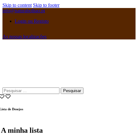
Skip to content
Skip to footer
info@naturabolhao.pt
Login ou Registo
As nossas localizações
instagramm
facebook
Pesquisar
por:
Lista de Desejos
A minha lista