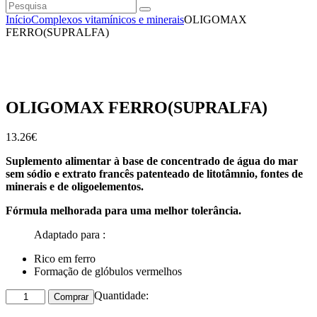
Pesquisa
instagramm
facebook
Início
Complexos vitamínicos e minerais
OLIGOMAX
FERRO(SUPRALFA)
OLIGOMAX FERRO(SUPRALFA)
13
.
26
€
Suplemento alimentar à base de concentrado de água do mar
sem sódio e extrato francês patenteado de litotâmnio, fontes de
minerais e de oligoelementos.
Fórmula melhorada para uma melhor tolerância.
Adaptado para :
Rico em ferro
Formação de glóbulos vermelhos
Quantidade
Quantidade:
Comprar
de