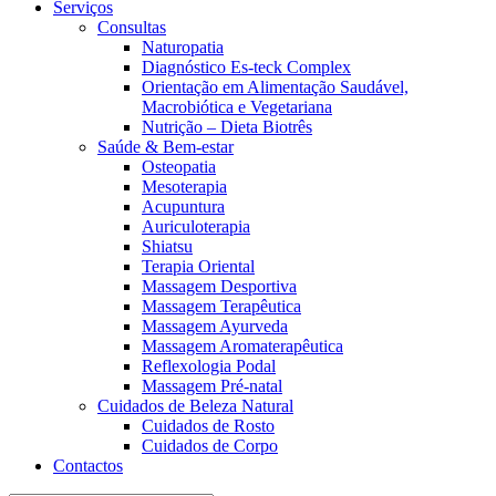
Serviços
Consultas
Naturopatia
Diagnóstico Es-teck Complex
Orientação em Alimentação Saudável,
Macrobiótica e Vegetariana
Nutrição – Dieta Biotrês
Saúde & Bem-estar
Osteopatia
Mesoterapia
Acupuntura
Auriculoterapia
Shiatsu
Terapia Oriental
Massagem Desportiva
Massagem Terapêutica
Massagem Ayurveda
Massagem Aromaterapêutica
Reflexologia Podal
Massagem Pré-natal
Cuidados de Beleza Natural
Cuidados de Rosto
Cuidados de Corpo
Contactos