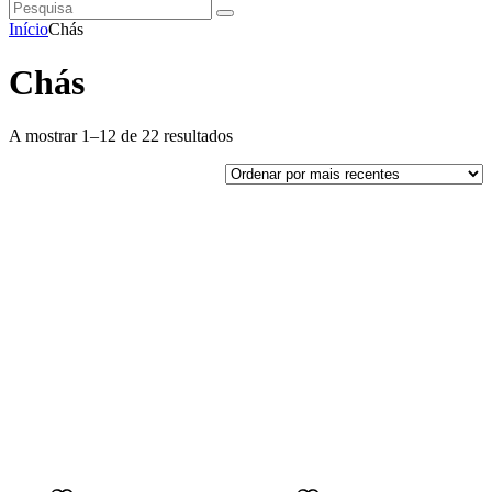
Pesquisa
instagramm
facebook
Início
Chás
Chás
Ordenado
A mostrar 1–12 de 22 resultados
por
mais
recentes