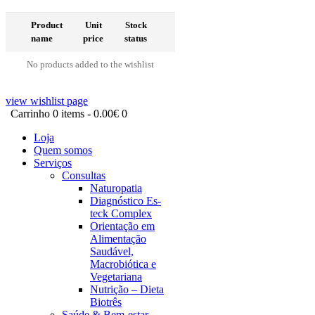
Product
Unit
Stock
name
price
status
No products added to the wishlist
view wishlist page
Carrinho
0 items
-
0.00€
0
Loja
Quem somos
Serviços
Consultas
Naturopatia
Diagnóstico Es-
teck Complex
Orientação em
Alimentação
Saudável,
Macrobiótica e
Vegetariana
Nutrição – Dieta
Biotrês
Saúde & Bem-estar