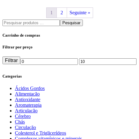
1
2
Seguinte »
Pesquisar
Carrinho de compras
Filtrar por preço
Filtrar
Preço
Preço
mínimo
máximo
Categorias
Ácidos Gordos
Alimentação
Antioxidante
Aromaterapia
Articulação
Cérebro
Chás
Circulação
Colesterol e Triglicerídeos
Complexos vitamínicos e minerais