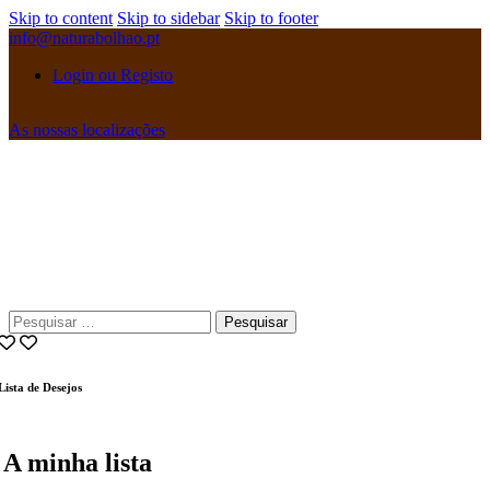
Skip to content
Skip to sidebar
Skip to footer
info@naturabolhao.pt
Login ou Registo
As nossas localizações
instagramm
facebook
Pesquisar
por:
Lista de Desejos
A minha lista