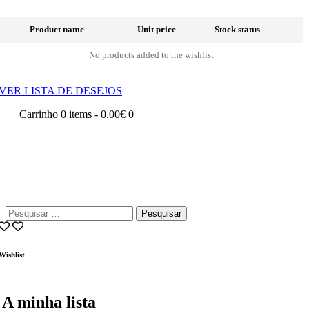
Product name
Unit price
Stock status
No products added to the wishlist
VER LISTA DE DESEJOS
Carrinho
0 items
-
0.00€
0
Pesquisar
por:
Wishlist
A minha lista