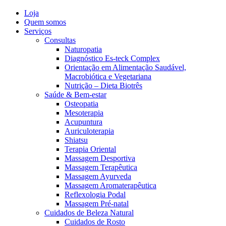
Loja
Quem somos
Serviços
Consultas
Naturopatia
Diagnóstico Es-teck Complex
Orientação em Alimentação Saudável,
Macrobiótica e Vegetariana
Nutrição – Dieta Biotrês
Saúde & Bem-estar
Osteopatia
Mesoterapia
Acupuntura
Auriculoterapia
Shiatsu
Terapia Oriental
Massagem Desportiva
Massagem Terapêutica
Massagem Ayurveda
Massagem Aromaterapêutica
Reflexologia Podal
Massagem Pré-natal
Cuidados de Beleza Natural
Cuidados de Rosto