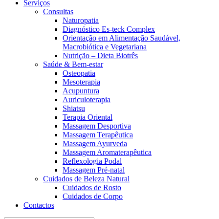
Serviços
Consultas
Naturopatia
Diagnóstico Es-teck Complex
Orientação em Alimentação Saudável,
Macrobiótica e Vegetariana
Nutrição – Dieta Biotrês
Saúde & Bem-estar
Osteopatia
Mesoterapia
Acupuntura
Auriculoterapia
Shiatsu
Terapia Oriental
Massagem Desportiva
Massagem Terapêutica
Massagem Ayurveda
Massagem Aromaterapêutica
Reflexologia Podal
Massagem Pré-natal
Cuidados de Beleza Natural
Cuidados de Rosto
Cuidados de Corpo
Contactos