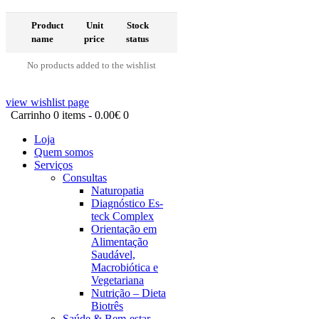
Product
Unit
Stock
name
price
status
No products added to the wishlist
view wishlist page
Carrinho
0 items
-
0.00€
0
Loja
Quem somos
Serviços
Consultas
Naturopatia
Diagnóstico Es-
teck Complex
Orientação em
Alimentação
Saudável,
Macrobiótica e
Vegetariana
Nutrição – Dieta
Biotrês
Saúde & Bem-estar