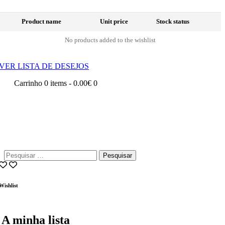
Product name
Unit price
Stock status
No products added to the wishlist
VER LISTA DE DESEJOS
Carrinho
0 items
-
0.00€
0
Pesquisar
por:
Wishlist
A minha lista