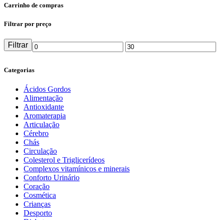
Carrinho de compras
Filtrar por preço
Filtrar
Preço
Preço
mínimo
máximo
Categorias
Ácidos Gordos
Alimentação
Antioxidante
Aromaterapia
Articulação
Cérebro
Chás
Circulação
Colesterol e Triglicerídeos
Complexos vitamínicos e minerais
Conforto Urinário
Coração
Cosmética
Crianças
Desporto