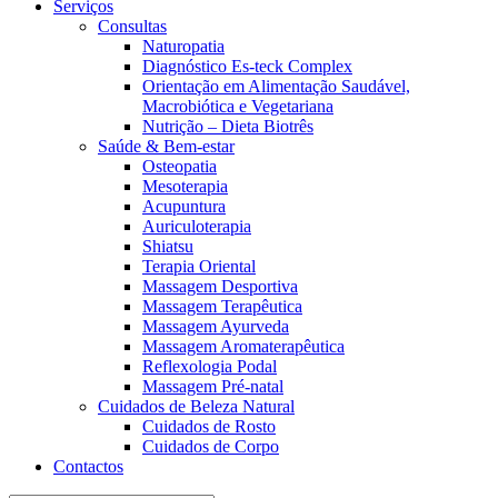
Serviços
Consultas
Naturopatia
Diagnóstico Es-teck Complex
Orientação em Alimentação Saudável,
Macrobiótica e Vegetariana
Nutrição – Dieta Biotrês
Saúde & Bem-estar
Osteopatia
Mesoterapia
Acupuntura
Auriculoterapia
Shiatsu
Terapia Oriental
Massagem Desportiva
Massagem Terapêutica
Massagem Ayurveda
Massagem Aromaterapêutica
Reflexologia Podal
Massagem Pré-natal
Cuidados de Beleza Natural
Cuidados de Rosto
Cuidados de Corpo
Contactos