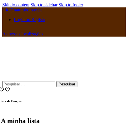
Skip to content
Skip to sidebar
Skip to footer
info@naturabolhao.pt
Login ou Registo
As nossas localizações
instagramm
facebook
Pesquisar
por:
Lista de Desejos
A minha lista