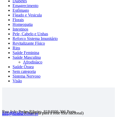
Diabetes
Emagrecimento
Estômago
Fígado e Vesicula
Florais
Homeopatia
Intestinos
Pele, Cabelo e Unhas
Reforço Sistema Imunitário
Revitalizante Físico
Rins
Saúde Feminina
Saúde Masculina
Afrodisíaco
Saúde Óssea
Sem categoria
Sistema Nervoso
Visão
Rua João Pedro Ribeiro, 818
4000-306 Porto
222 008 682
(Chamada para a rede fixa nacional)
info@naturabolhao.pt