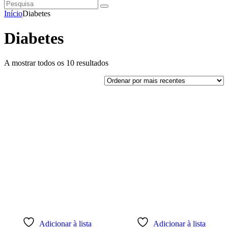
Pesquisa
instagramm
facebook
Início
Diabetes
Diabetes
Ordenado
A mostrar todos os 10 resultados
por
mais
recentes
Adicionar à lista
Adicionar à lista