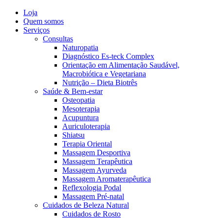
Loja
Quem somos
Serviços
Consultas
Naturopatia
Diagnóstico Es-teck Complex
Orientação em Alimentação Saudável,
Macrobiótica e Vegetariana
Nutrição – Dieta Biotrês
Saúde & Bem-estar
Osteopatia
Mesoterapia
Acupuntura
Auriculoterapia
Shiatsu
Terapia Oriental
Massagem Desportiva
Massagem Terapêutica
Massagem Ayurveda
Massagem Aromaterapêutica
Reflexologia Podal
Massagem Pré-natal
Cuidados de Beleza Natural
Cuidados de Rosto