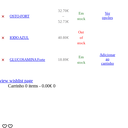
32
.
70
€
Thi
Em
Ver
×
OSTO-FORT
–
pro
opções
stock
Price
52
.
73
€
has
range:
mul
32
.
70
€
Out
vari
×
IODO AZUL
40
.
80
€
through
of
The
52
.
73
stock
€
opt
ma
Adicionar
be
Em
×
ao
GLUCOSAMINA Forte
18
.
89
€
cho
stock
carrinho
on
the
pro
view wishlist page
pag
Carrinho
0 items
-
0.00€
0