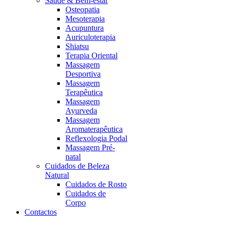
Saúde & Bem-estar
Osteopatia
Mesoterapia
Acupuntura
Auriculoterapia
Shiatsu
Terapia Oriental
Massagem
Desportiva
Massagem
Terapêutica
Massagem
Ayurveda
Massagem
Aromaterapêutica
Reflexologia Podal
Massagem Pré-
natal
Cuidados de Beleza
Natural
Cuidados de Rosto
Cuidados de
Corpo
Contactos