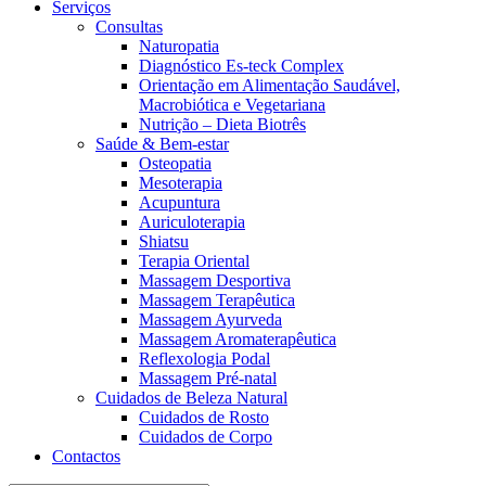
Serviços
Consultas
Naturopatia
Diagnóstico Es-teck Complex
Orientação em Alimentação Saudável,
Macrobiótica e Vegetariana
Nutrição – Dieta Biotrês
Saúde & Bem-estar
Osteopatia
Mesoterapia
Acupuntura
Auriculoterapia
Shiatsu
Terapia Oriental
Massagem Desportiva
Massagem Terapêutica
Massagem Ayurveda
Massagem Aromaterapêutica
Reflexologia Podal
Massagem Pré-natal
Cuidados de Beleza Natural
Cuidados de Rosto
Cuidados de Corpo
Contactos