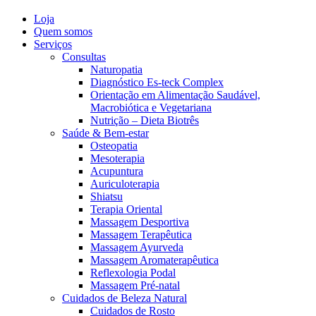
Loja
Quem somos
Serviços
Consultas
Naturopatia
Diagnóstico Es-teck Complex
Orientação em Alimentação Saudável,
Macrobiótica e Vegetariana
Nutrição – Dieta Biotrês
Saúde & Bem-estar
Osteopatia
Mesoterapia
Acupuntura
Auriculoterapia
Shiatsu
Terapia Oriental
Massagem Desportiva
Massagem Terapêutica
Massagem Ayurveda
Massagem Aromaterapêutica
Reflexologia Podal
Massagem Pré-natal
Cuidados de Beleza Natural
Cuidados de Rosto