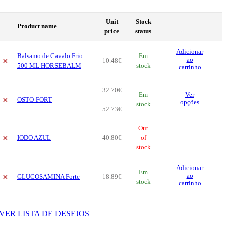
Unit
Stock
Product name
price
status
Adicionar
Balsamo de Cavalo Frio
Em
×
ao
10
.
48
€
500 ML HORSEBALM
stock
carrinho
32
.
70
€
Thi
Em
Ver
×
OSTO-FORT
–
pro
opções
stock
Price
52
.
73
€
has
range:
mul
32
.
70
€
Out
vari
×
IODO AZUL
40
.
80
€
through
of
The
52
.
73
stock
€
opt
ma
Adicionar
be
Em
×
ao
GLUCOSAMINA Forte
18
.
89
€
cho
stock
carrinho
on
the
pro
VER LISTA DE DESEJOS
pag