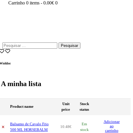
Carrinho
0 items
-
0.00€
0
Pesquisar
por:
Wishlist
A minha lista
Unit
Stock
Product name
price
status
Adicionar
Balsamo de Cavalo Frio
Em
×
ao
10
.
48
€
500 ML HORSEBALM
stock
carrinho