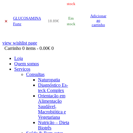
52
.
73
stock
€
options
may
Adicionar
be
GLUCOSAMINA
Em
×
ao
18
.
89
€
chosen
Forte
stock
carrinho
on
the
product
view wishlist page
page
Carrinho
0 items
-
0.00€
0
Loja
Quem somos
Serviços
Consultas
Naturopatia
Diagnóstico Es-
teck Complex
Orientação em
Alimentação
Saudável,
Macrobiótica e
Vegetariana
Nutrição – Dieta
Biotrês