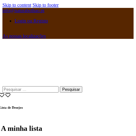
Skip to content
Skip to footer
info@naturabolhao.pt
Login ou Registo
As nossas localizações
instagramm
facebook
Pesquisar
por:
Lista de Desejos
A minha lista