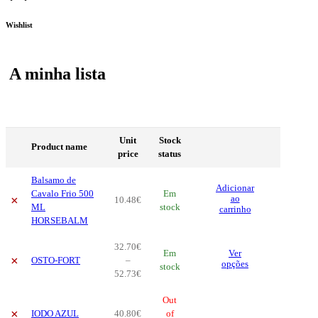
Wishlist
A minha lista
Unit
Stock
Product name
price
status
Balsamo de
Adicionar
Cavalo Frio 500
Em
×
ao
10
.
48
€
ML
stock
carrinho
HORSEBALM
32
.
70
€
This
Em
Ver
×
OSTO-FORT
–
product
opções
stock
Price
52
.
73
€
has
range:
multiple
32
.
70
€
Out
variants.
×
IODO AZUL
40
.
80
€
through
of
The