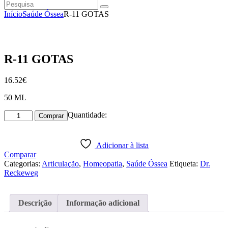
Pesquisa
instagramm
facebook
Início
Saúde Óssea
R-11 GOTAS
R-11 GOTAS
16
.
52
€
50 ML
Quantidade
Quantidade:
Comprar
de
R-
11
Adicionar à lista
GOTAS
Comparar
Categorias:
Articulação
,
Homeopatia
,
Saúde Óssea
Etiqueta:
Dr.
Reckeweg
Descrição
Informação adicional