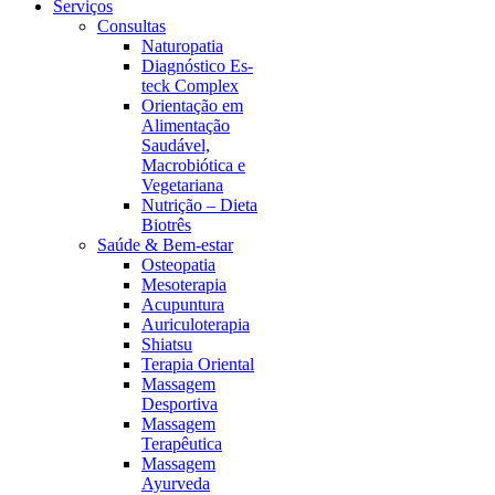
page
Serviços
Consultas
Naturopatia
Diagnóstico Es-
teck Complex
Orientação em
Alimentação
Saudável,
Macrobiótica e
Vegetariana
Nutrição – Dieta
Biotrês
Saúde & Bem-estar
Osteopatia
Mesoterapia
Acupuntura
Auriculoterapia
Shiatsu
Terapia Oriental
Massagem
Desportiva
Massagem
Terapêutica
Massagem
Ayurveda