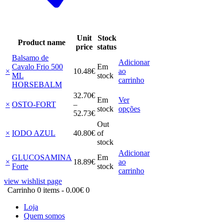
Unit
Stock
Product name
price
status
Balsamo de
Adicionar
Cavalo Frio 500
Em
×
10
.
48
€
ao
ML
stock
carrinho
HORSEBALM
32
.
70
€
Em
Ver
×
OSTO-FORT
–
This
stock
opções
Price
52
.
73
€
product
range:
Out
has
32
.
70
€
×
IODO AZUL
40
.
80
€
of
multiple
through
stock
variants.
52
.
73
€
Adicionar
The
GLUCOSAMINA
Em
×
18
.
89
€
ao
options
Forte
stock
carrinho
may
be
view wishlist page
chosen
Carrinho
0 items
-
0.00€
0
on
the
Loja
product
Quem somos