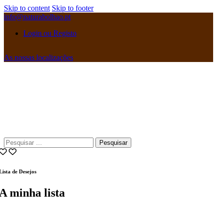
Skip to content
Skip to footer
info@naturabolhao.pt
Login ou Registo
As nossas localizações
instagramm
facebook
Pesquisar
por:
Lista de Desejos
A minha lista