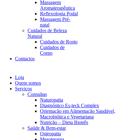
Massagem
Aromaterapêutica
Reflexologia Podal
Massagem Pré-
natal
Cuidados de Beleza
Natural
Cuidados de Rosto
Cuidados de
Corpo
Contactos
Loja
Quem somos
Serviços
Consultas
Naturopatia
Diagnóstico Es-teck Complex
Orientação em Alimentação Saudável,
Macrobiótica e Vegetariana
Nutrição – Dieta Biotrês
Saúde & Bem-estar
Osteopatia
Mesoterapia