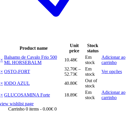
Unit
Stock
Product name
price
status
Balsamo de Cavalo Frio 500
Em
Adicionar ao
×
10
.
48
€
ML HORSEBALM
stock
carrinho
32
.
70
€
–
Em
This
×
OSTO-FORT
Ver opções
Price
52
.
73
€
stock
prod
range:
Out of
has
×
IODO AZUL
40
.
80
€
32
.
70
€
stock
multi
through
Em
Adicionar ao
varia
×
GLUCOSAMINA Forte
18
.
89
€
52
.
73
€
stock
carrinho
The
opti
view wishlist page
may
Carrinho
0 items
-
0.00€
0
be
chos
on
the