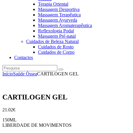
Terapia Oriental
Massagem Desportiva
Massagem Terapêutica
Massagem Ayurveda
Massagem Aromaterapêutica
Reflexologia Podal
Massagem Pré-natal
Cuidados de Beleza Natural
Cuidados de Rosto
Cuidados de Corpo
Contactos
Pesquisa
instagramm
facebook
Início
Saúde Óssea
CARTILOGEN GEL
CARTILOGEN GEL
21
.
02
€
150ML
LIBERDADE DE MOVIMENTOS