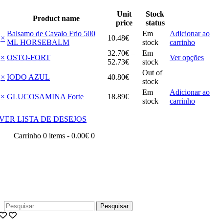
Unit
Stock
Product name
price
status
Balsamo de Cavalo Frio 500
Em
Adicionar ao
×
10
.
48
€
ML HORSEBALM
stock
carrinho
32
.
70
€
–
Em
This
×
OSTO-FORT
Ver opções
Price
52
.
73
€
stock
prod
range:
Out of
has
×
IODO AZUL
40
.
80
€
32
.
70
€
stock
multi
through
Em
Adicionar ao
varia
×
GLUCOSAMINA Forte
18
.
89
€
52
.
73
€
stock
carrinho
The
opti
may
VER LISTA DE DESEJOS
be
Carrinho
0 items
-
0.00€
0
chos
on
the
prod
page
Pesquisar
por: