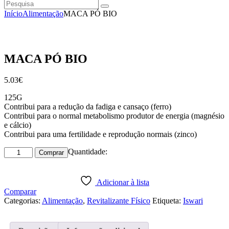
Pesquisa
instagramm
facebook
Início
Alimentação
MACA PÓ BIO
MACA PÓ BIO
5
.
03
€
125G
Contribui para a redução da fadiga e cansaço (ferro)
Contribui para o normal metabolismo produtor de energia (magnésio
e cálcio)
Contribui para uma fertilidade e reprodução normais (zinco)
Quantidade
Quantidade:
Comprar
de
MACA
PÓ
Adicionar à lista
BIO
Comparar
Categorias:
Alimentação
,
Revitalizante Físico
Etiqueta:
Iswari