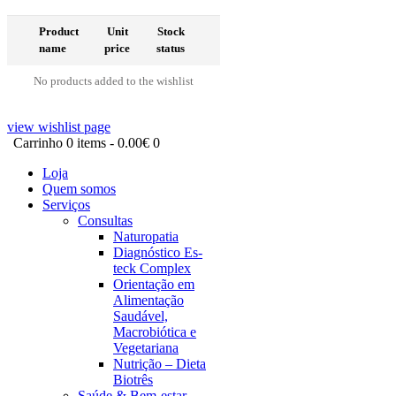
Product
Unit
Stock
name
price
status
No products added to the wishlist
view wishlist page
Carrinho
0 items
-
0.00€
0
Loja
Quem somos
Serviços
Consultas
Naturopatia
Diagnóstico Es-
teck Complex
Orientação em
Alimentação
Saudável,
Macrobiótica e
Vegetariana
Nutrição – Dieta
Biotrês
Saúde & Bem-estar