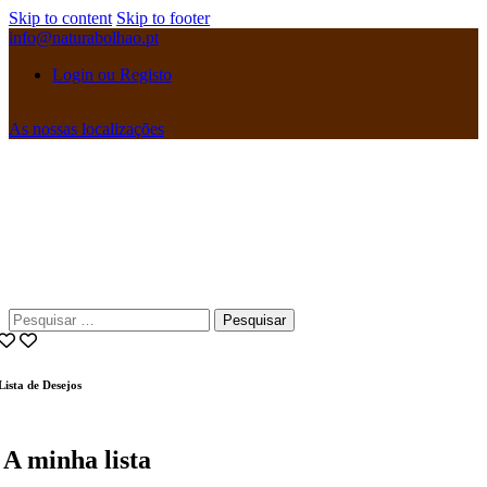
Skip to content
Skip to footer
info@naturabolhao.pt
Login ou Registo
As nossas localizações
instagramm
facebook
Pesquisar
por:
Lista de Desejos
A minha lista