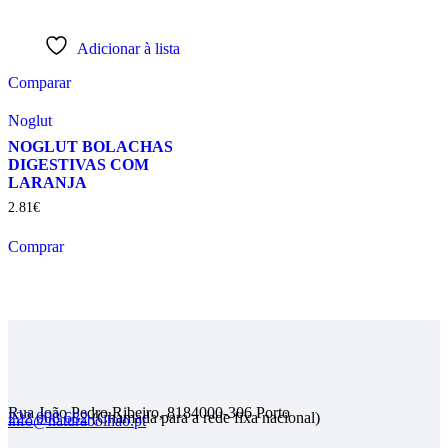
Adicionar à lista
Comparar
Noglut
NOGLUT BOLACHAS
DIGESTIVAS COM
LARANJA
2
.
81
€
Comprar
Rua João Pedro Ribeiro, 818
4000-306 Porto
222 008 682
(Chamada para a rede fixa nacional)
info@naturabolhao.pt