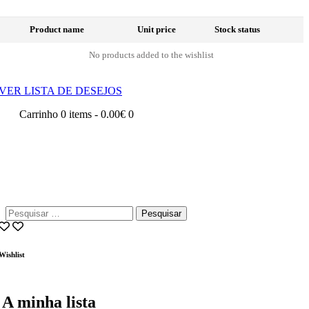
Product name
Unit price
Stock status
No products added to the wishlist
VER LISTA DE DESEJOS
Carrinho
0 items
-
0.00€
0
Pesquisar
por:
Wishlist
A minha lista