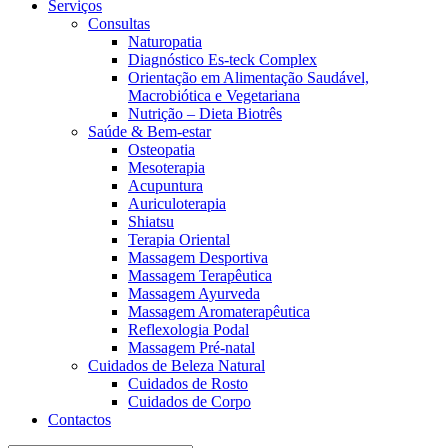
Serviços
Consultas
Naturopatia
Diagnóstico Es-teck Complex
Orientação em Alimentação Saudável,
Macrobiótica e Vegetariana
Nutrição – Dieta Biotrês
Saúde & Bem-estar
Osteopatia
Mesoterapia
Acupuntura
Auriculoterapia
Shiatsu
Terapia Oriental
Massagem Desportiva
Massagem Terapêutica
Massagem Ayurveda
Massagem Aromaterapêutica
Reflexologia Podal
Massagem Pré-natal
Cuidados de Beleza Natural
Cuidados de Rosto
Cuidados de Corpo
Contactos