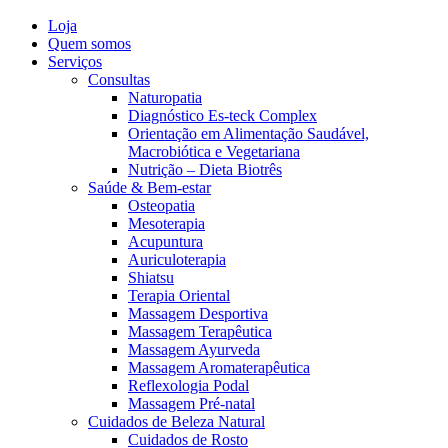
Loja
Quem somos
Serviços
Consultas
Naturopatia
Diagnóstico Es-teck Complex
Orientação em Alimentação Saudável,
Macrobiótica e Vegetariana
Nutrição – Dieta Biotrês
Saúde & Bem-estar
Osteopatia
Mesoterapia
Acupuntura
Auriculoterapia
Shiatsu
Terapia Oriental
Massagem Desportiva
Massagem Terapêutica
Massagem Ayurveda
Massagem Aromaterapêutica
Reflexologia Podal
Massagem Pré-natal
Cuidados de Beleza Natural
Cuidados de Rosto