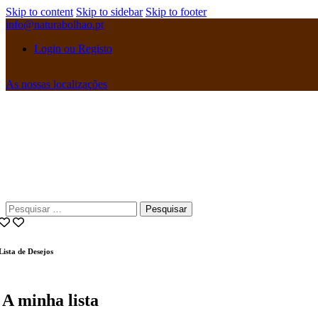
Skip to content
Skip to sidebar
Skip to footer
info@naturabolhao.pt
Login ou Registo
As nossas localizações
instagramm
facebook
Pesquisar
por:
Lista de Desejos
A minha lista