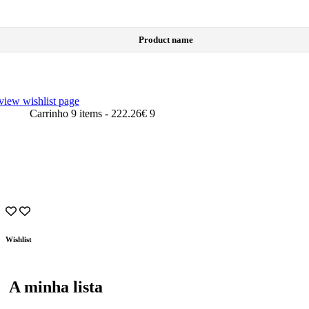
Product name
view wishlist page
Carrinho
9 items
-
222.26€
9
Wishlist
A minha lista