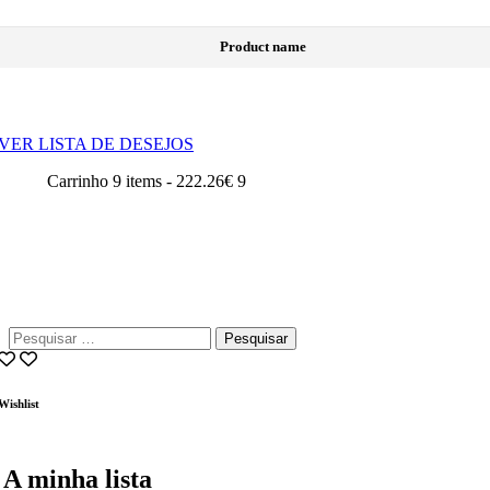
Product name
VER LISTA DE DESEJOS
Carrinho
9 items
-
222.26€
9
Pesquisar
por:
Wishlist
A minha lista