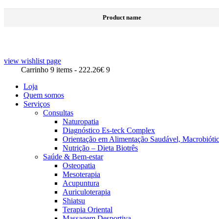
Product name
view wishlist page
Carrinho
9 items
-
222.26€
9
Loja
Quem somos
Serviços
Consultas
Naturopatia
Diagnóstico Es-teck Complex
Orientação em Alimentação Saudável, Macrobiótic
Nutrição – Dieta Biotrês
Saúde & Bem-estar
Osteopatia
Mesoterapia
Acupuntura
Auriculoterapia
Shiatsu
Terapia Oriental
Massagem Desportiva