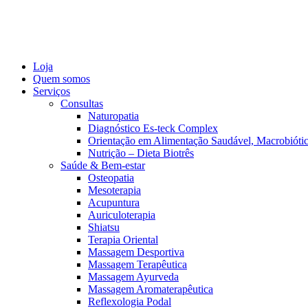
Loja
Quem somos
Serviços
Consultas
Naturopatia
Diagnóstico Es-teck Complex
Orientação em Alimentação Saudável, Macrobiótic
Nutrição – Dieta Biotrês
Saúde & Bem-estar
Osteopatia
Mesoterapia
Acupuntura
Auriculoterapia
Shiatsu
Terapia Oriental
Massagem Desportiva
Massagem Terapêutica
Massagem Ayurveda
Massagem Aromaterapêutica
Reflexologia Podal