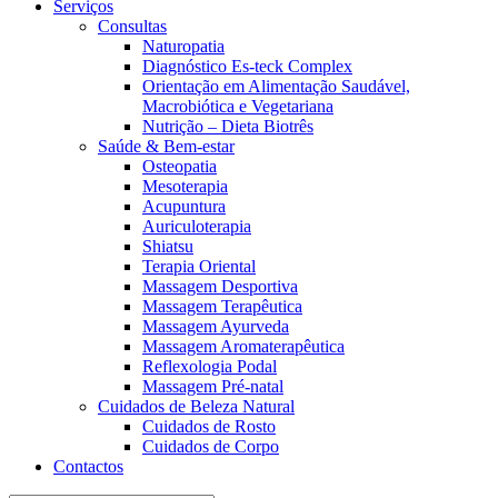
Serviços
Consultas
Naturopatia
Diagnóstico Es-teck Complex
Orientação em Alimentação Saudável,
Macrobiótica e Vegetariana
Nutrição – Dieta Biotrês
Saúde & Bem-estar
Osteopatia
Mesoterapia
Acupuntura
Auriculoterapia
Shiatsu
Terapia Oriental
Massagem Desportiva
Massagem Terapêutica
Massagem Ayurveda
Massagem Aromaterapêutica
Reflexologia Podal
Massagem Pré-natal
Cuidados de Beleza Natural
Cuidados de Rosto
Cuidados de Corpo
Contactos