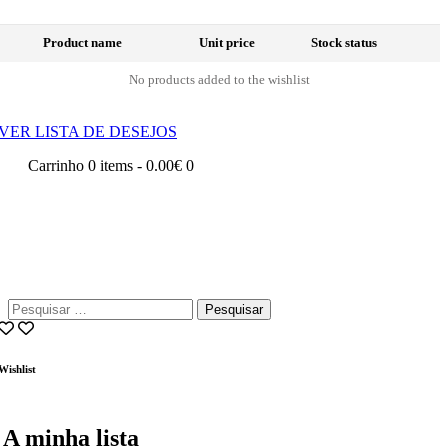
Product name
Unit price
Stock status
No products added to the wishlist
VER LISTA DE DESEJOS
Carrinho
0 items
-
0.00€
0
Pesquisar
por:
Wishlist
A minha lista