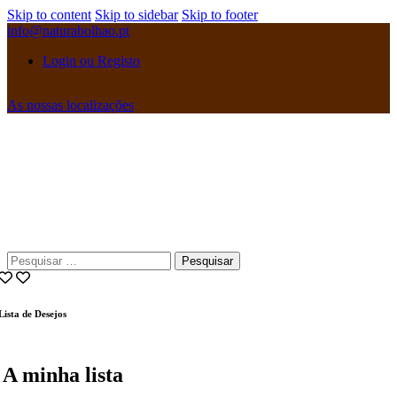
Skip to content
Skip to sidebar
Skip to footer
info@naturabolhao.pt
Login ou Registo
As nossas localizações
instagramm
facebook
Pesquisar
por:
Lista de Desejos
A minha lista