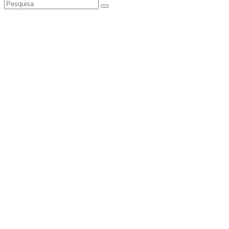
Pesquisa
instagramm
facebook