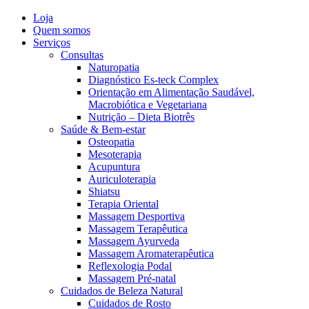
Loja
Quem somos
Serviços
Consultas
Naturopatia
Diagnóstico Es-teck Complex
Orientação em Alimentação Saudável,
Macrobiótica e Vegetariana
Nutrição – Dieta Biotrês
Saúde & Bem-estar
Osteopatia
Mesoterapia
Acupuntura
Auriculoterapia
Shiatsu
Terapia Oriental
Massagem Desportiva
Massagem Terapêutica
Massagem Ayurveda
Massagem Aromaterapêutica
Reflexologia Podal
Massagem Pré-natal
Cuidados de Beleza Natural
Cuidados de Rosto