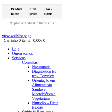
Product
Unit
Stock
name
price
status
No products added to the wishlist
view wishlist page
Carrinho
0 items
-
0.00€
0
Loja
Quem somos
Serviços
Consultas
Naturopatia
Diagnóstico Es-
teck Complex
Orientação em
Alimentação
Saudável,
Macrobiótica e
Vegetariana
Nutrição – Dieta
Biotrês
Saúde & Bem-estar