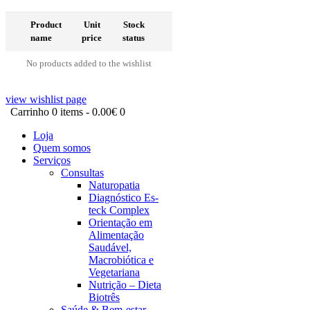
Product
Unit
Stock
name
price
status
No products added to the wishlist
view wishlist page
Carrinho
0 items
-
0.00€
0
Loja
Quem somos
Serviços
Consultas
Naturopatia
Diagnóstico Es-
teck Complex
Orientação em
Alimentação
Saudável,
Macrobiótica e
Vegetariana
Nutrição – Dieta
Biotrês
Saúde & Bem-estar