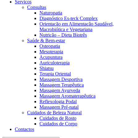
Serviços
Consultas
Naturopatia
Diagnóstico Es-teck Complex
Orientação em Alimentação Saudável,
Macrobiótica e Vegetariana
Nutrição – Dieta Biotrês
Saúde & Bem-estar
Osteopatia
Mesoterapia
Acupuntura
Auriculoterapia
Shiatsu
Terapia Oriental
Massagem Desportiva
Massagem Terapêutica
Massagem Ayurveda
Massagem Aromaterapêutica
Reflexologia Podal
Massagem Pré-natal
Cuidados de Beleza Natural
Cuidados de Rosto
Cuidados de Corpo
Contactos