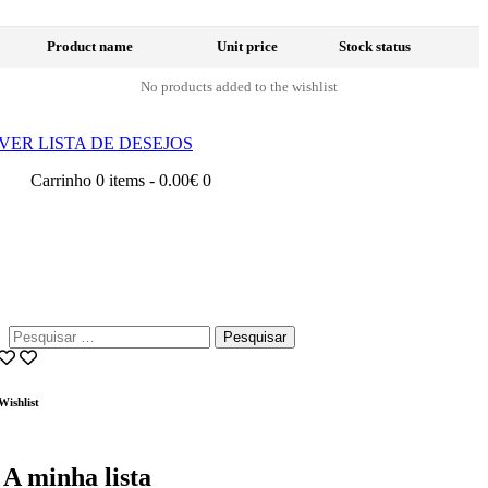
Product name
Unit price
Stock status
No products added to the wishlist
VER LISTA DE DESEJOS
Carrinho
0 items
-
0.00€
0
Pesquisar
por:
Wishlist
A minha lista