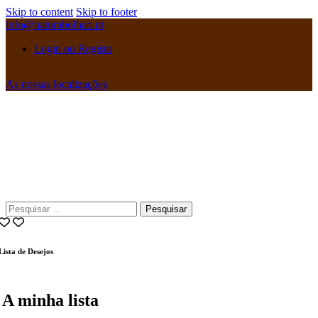
Skip to content
Skip to footer
info@naturabolhao.pt
Login ou Registo
As nossas localizações
instagramm
facebook
Pesquisar
por:
Lista de Desejos
A minha lista