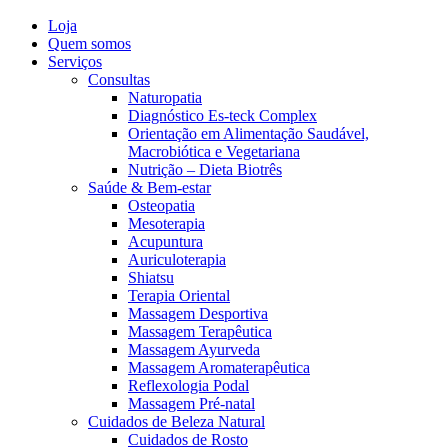
Loja
Quem somos
Serviços
Consultas
Naturopatia
Diagnóstico Es-teck Complex
Orientação em Alimentação Saudável,
Macrobiótica e Vegetariana
Nutrição – Dieta Biotrês
Saúde & Bem-estar
Osteopatia
Mesoterapia
Acupuntura
Auriculoterapia
Shiatsu
Terapia Oriental
Massagem Desportiva
Massagem Terapêutica
Massagem Ayurveda
Massagem Aromaterapêutica
Reflexologia Podal
Massagem Pré-natal
Cuidados de Beleza Natural
Cuidados de Rosto