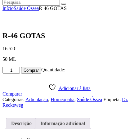
Pesquisa
instagramm
facebook
Início
Saúde Óssea
R-46 GOTAS
R-46 GOTAS
16
.
52
€
50 ML
Quantidade
Quantidade:
Comprar
de
R-
46
Adicionar à lista
GOTAS
Comparar
Categorias:
Articulação
,
Homeopatia
,
Saúde Óssea
Etiqueta:
Dr.
Reckeweg
Descrição
Informação adicional