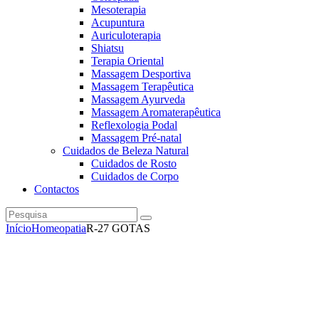
Mesoterapia
Acupuntura
Auriculoterapia
Shiatsu
Terapia Oriental
Massagem Desportiva
Massagem Terapêutica
Massagem Ayurveda
Massagem Aromaterapêutica
Reflexologia Podal
Massagem Pré-natal
Cuidados de Beleza Natural
Cuidados de Rosto
Cuidados de Corpo
Contactos
Pesquisa
instagramm
facebook
Início
Homeopatia
R-27 GOTAS