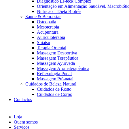
Diagnóstico Es-teck Complex
Orientação em Alimentação Saudável, Macrobiótic
Nutrição – Dieta Biotrês
Saúde & Bem-estar
Osteopatia
Mesoterapia
Acupuntura
Auriculoterapia
Shiatsu
Terapia Oriental
Massagem Desportiva
Massagem Terapêutica
Massagem Ayurveda
Massagem Aromaterapêutica
Reflexologia Podal
Massagem Pré-natal
Cuidados de Beleza Natural
Cuidados de Rosto
Cuidados de Corpo
Contactos
Loja
Quem somos
Serviços