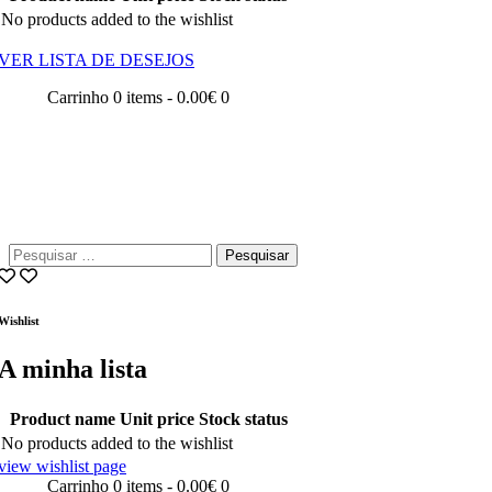
No products added to the wishlist
VER LISTA DE DESEJOS
Carrinho
0 items
-
0.00€
0
Pesquisar
por:
Wishlist
A minha lista
Product name
Unit price
Stock status
No products added to the wishlist
view wishlist page
Carrinho
0 items
-
0.00€
0