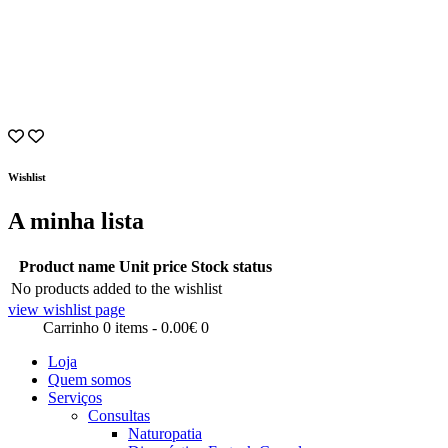
Wishlist
A minha lista
Product name
Unit price
Stock status
No products added to the wishlist
view wishlist page
Carrinho
0 items
-
0.00€
0
Loja
Quem somos
Serviços
Consultas
Naturopatia