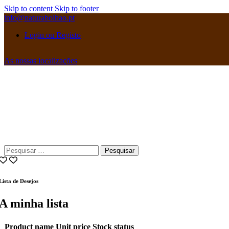
Skip to content
Skip to footer
info@naturabolhao.pt
Login ou Registo
As nossas localizações
instagramm
facebook
Pesquisar
por:
Lista de Desejos
A minha lista
Product name
Unit price
Stock status