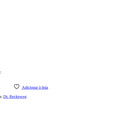
:
Adicionar à lista
a:
Dr. Reckeweg