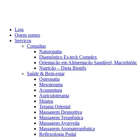
Loja
Quem somos
Serviços
Consultas
Naturopatia
Diagnóstico Es-teck Complex
Orientação em Alimentação Saudável, Macrobiótic
Nutrição – Dieta Biotrês
Saúde & Bem-estar
Osteopatia
Mesoterapia
Acupuntura
Auriculoterapia
Shiatsu
Terapia Oriental
Massagem Desportiva
Massagem Terapêutica
Massagem Ayurveda
Massagem Aromaterapêutica
Reflexologia Podal