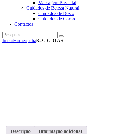
Massagem Pré-natal
Cuidados de Beleza Natural
Cuidados de Rosto
Cuidados de Corpo
Contactos
Pesquisa
instagramm
facebook
Início
Homeopatia
R-22 GOTAS
Descrição
Informação adicional