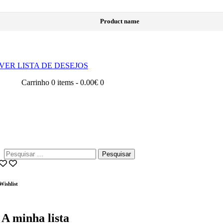
Product name
VER LISTA DE DESEJOS
Carrinho
0 items
-
0.00€
0
Pesquisar
por:
Wishlist
A minha lista