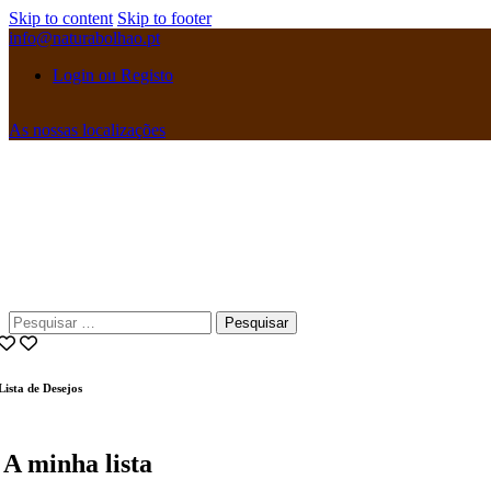
Skip to content
Skip to footer
info@naturabolhao.pt
Login ou Registo
As nossas localizações
instagramm
facebook
Pesquisar
por:
Lista de Desejos
A minha lista