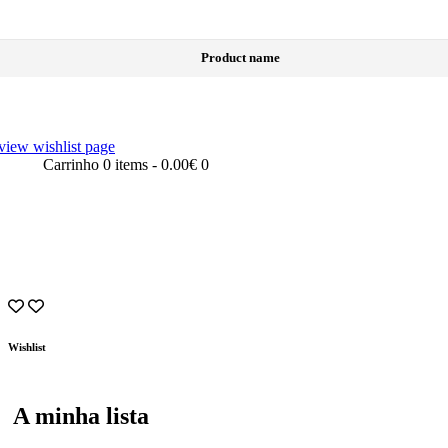
Product name
view wishlist page
Carrinho
0 items
-
0.00€
0
Wishlist
A minha lista