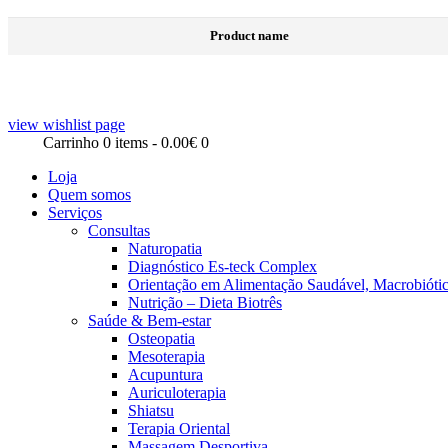
Product name
view wishlist page
Carrinho
0 items
-
0.00€
0
Loja
Quem somos
Serviços
Consultas
Naturopatia
Diagnóstico Es-teck Complex
Orientação em Alimentação Saudável, Macrobiótic
Nutrição – Dieta Biotrês
Saúde & Bem-estar
Osteopatia
Mesoterapia
Acupuntura
Auriculoterapia
Shiatsu
Terapia Oriental
Massagem Desportiva