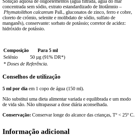
Solução aquosa de oligoelementos (água filtrada, água do mar
concentrada sem sódio, extrato estandardizado de litotâmnio –
Phymatolithon calcareum
Pall., gluconatos de zinco, ferro e cobre,
cloreto de crómio, selenite e molibdato de sódio, sulfato de
manganês), conservante: sorbato de potássio; corretor de acidez:
hidróxido de potássio.
Composição
Para 5 ml
Selénio
50 µg (91% DR*)
* Doses de Referência.
Conselhos de utilização
5 ml por dia
em 1 copo de água (150 ml).
Não substitui uma dieta alimentar variada e equilibrada e um modo
de vida são. Não ultrapassar a dose diária aconselhada.
Conservação:
Conservar longe do alcance das crianças, Tº < 25º C.
Informação adicional