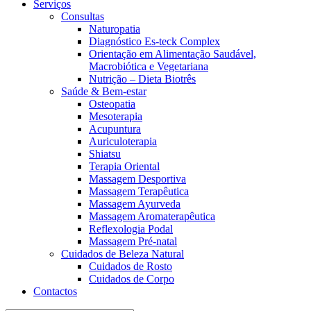
Serviços
Consultas
Naturopatia
Diagnóstico Es-teck Complex
Orientação em Alimentação Saudável,
Macrobiótica e Vegetariana
Nutrição – Dieta Biotrês
Saúde & Bem-estar
Osteopatia
Mesoterapia
Acupuntura
Auriculoterapia
Shiatsu
Terapia Oriental
Massagem Desportiva
Massagem Terapêutica
Massagem Ayurveda
Massagem Aromaterapêutica
Reflexologia Podal
Massagem Pré-natal
Cuidados de Beleza Natural
Cuidados de Rosto
Cuidados de Corpo
Contactos