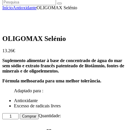
Pesquisa
instagramm
facebook
Início
Antioxidante
OLIGOMAX Selénio
OLIGOMAX Selénio
13
.
26
€
Suplemento alimentar à base de concentrado de água do mar
sem sódio e extrato francês patenteado de litotâmnio, fontes de
minerais e de oligoelementos.
Fórmula melhoarada para uma melhor tolerância.
Adaptado para :
Antioxidante
Excesso de radicais livres
Quantidade
Quantidade:
Comprar
de
OLIGOMAX