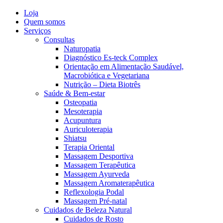
Loja
Quem somos
Serviços
Consultas
Naturopatia
Diagnóstico Es-teck Complex
Orientação em Alimentação Saudável,
Macrobiótica e Vegetariana
Nutrição – Dieta Biotrês
Saúde & Bem-estar
Osteopatia
Mesoterapia
Acupuntura
Auriculoterapia
Shiatsu
Terapia Oriental
Massagem Desportiva
Massagem Terapêutica
Massagem Ayurveda
Massagem Aromaterapêutica
Reflexologia Podal
Massagem Pré-natal
Cuidados de Beleza Natural
Cuidados de Rosto