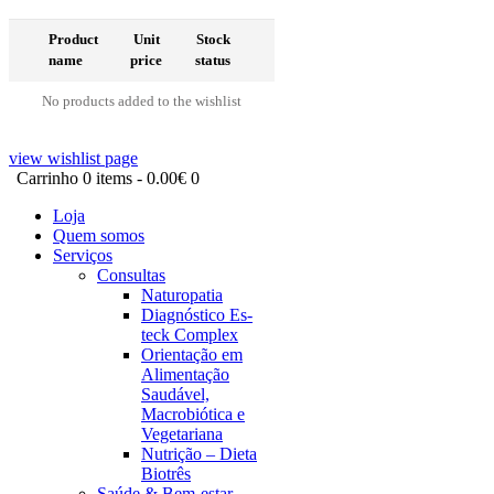
Product
Unit
Stock
name
price
status
No products added to the wishlist
view wishlist page
Carrinho
0 items
-
0.00€
0
Loja
Quem somos
Serviços
Consultas
Naturopatia
Diagnóstico Es-
teck Complex
Orientação em
Alimentação
Saudável,
Macrobiótica e
Vegetariana
Nutrição – Dieta
Biotrês
Saúde & Bem-estar