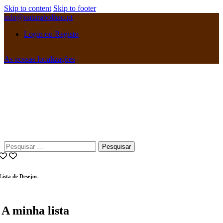
Skip to content
Skip to footer
info@naturabolhao.pt
Login ou Registo
As nossas localizações
instagramm
facebook
Pesquisar
por:
Lista de Desejos
A minha lista