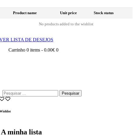
Product name
Unit price
Stock status
No products added to the wishlist
VER LISTA DE DESEJOS
Carrinho
0 items
-
0.00€
0
Pesquisar
por:
Wishlist
A minha lista