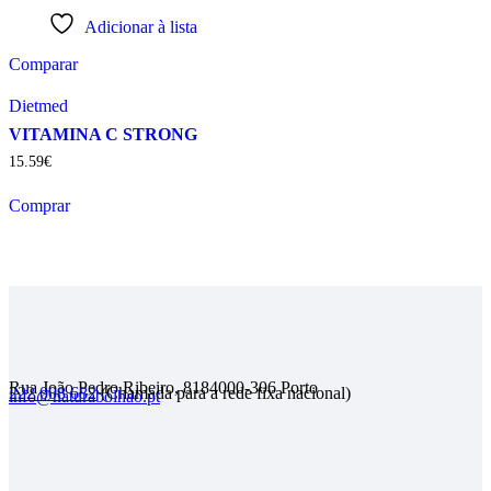
Adicionar à lista
Comparar
Dietmed
VITAMINA C STRONG
15
.
59
€
Comprar
Rua João Pedro Ribeiro, 818
4000-306 Porto
222 008 682
(Chamada para a rede fixa nacional)
info@naturabolhao.pt