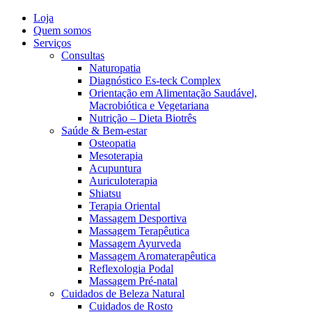
Loja
Quem somos
Serviços
Consultas
Naturopatia
Diagnóstico Es-teck Complex
Orientação em Alimentação Saudável,
Macrobiótica e Vegetariana
Nutrição – Dieta Biotrês
Saúde & Bem-estar
Osteopatia
Mesoterapia
Acupuntura
Auriculoterapia
Shiatsu
Terapia Oriental
Massagem Desportiva
Massagem Terapêutica
Massagem Ayurveda
Massagem Aromaterapêutica
Reflexologia Podal
Massagem Pré-natal
Cuidados de Beleza Natural
Cuidados de Rosto