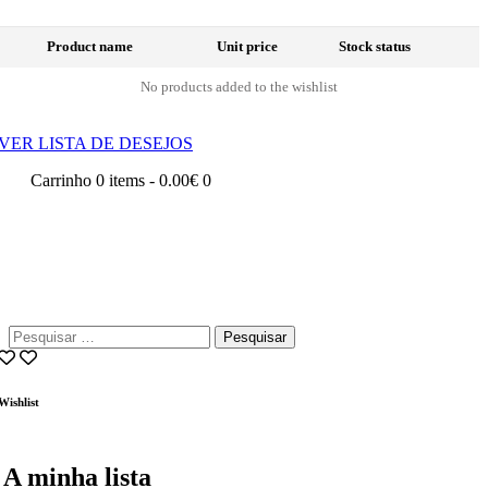
Product name
Unit price
Stock status
No products added to the wishlist
VER LISTA DE DESEJOS
Carrinho
0 items
-
0.00€
0
Pesquisar
por:
Wishlist
A minha lista