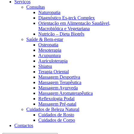
Serviços
Consultas
Naturopatia
Diagnóstico Es-teck Complex
Orientação em Alimentação Saudável,
Macrobiótica e Vegetariana
Nutrição – Dieta Biotrês
Saúde & Bem-estar
Osteopatia
Mesoterapia
Acupuntura
Auriculoterapia
Shiatsu
Terapia Oriental
Massagem Desportiva
Massagem Terapêutica
Massagem Ayurveda
Massagem Aromaterapêutica
Reflexologia Podal
Massagem Pré-natal
Cuidados de Beleza Natural
Cuidados de Rosto
Cuidados de Corpo
Contactos