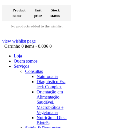
Product
Unit
Stock
name
price
status
No products added to the wishlist
view wishlist page
Carrinho
0 items
-
0.00€
0
Loja
Quem somos
Serviços
Consultas
Naturopatia
Diagnóstico Es-
teck Complex
Orientação em
Alimentação
Saudável,
Macrobiótica e
Vegetariana
Nutrição – Dieta
Biotrês
Saúde & Bem-estar