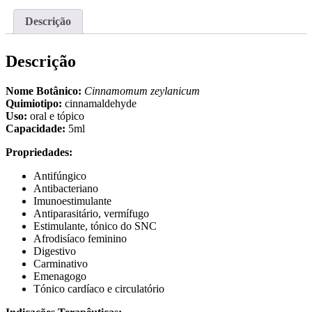
30%
(CASCA)
Descrição
BIO
Descrição
Nome Botânico:
Cinnamomum zeylanicum
Quimiotipo:
cinnamaldehyde
Uso:
oral e tópico
Capacidade:
5ml
Propriedades:
Antifúngico
Antibacteriano
Imunoestimulante
Antiparasitário, vermífugo
Estimulante, tónico do SNC
Afrodisíaco feminino
Digestivo
Carminativo
Emenagogo
Tónico cardíaco e circulatório