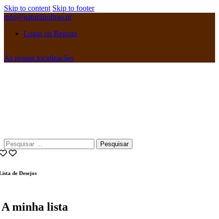
Skip to content
Skip to footer
info@naturabolhao.pt
Login ou Registo
As nossas localizações
instagramm
facebook
Pesquisar
por:
Lista de Desejos
A minha lista