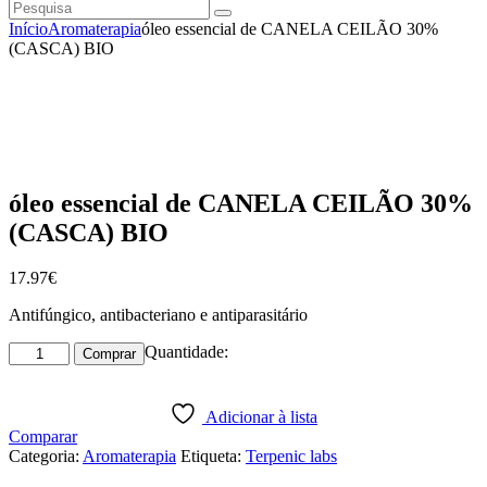
Pesquisa
instagramm
facebook
Início
Aromaterapia
óleo essencial de CANELA CEILÃO 30%
(CASCA) BIO
óleo essencial de CANELA CEILÃO 30%
(CASCA) BIO
17
.
97
€
Antifúngico, antibacteriano e antiparasitário
Quantidade
Quantidade:
Comprar
de
óleo
essencial
Adicionar à lista
de
Comparar
CANELA
Categoria:
Aromaterapia
Etiqueta:
Terpenic labs
CEILÃO