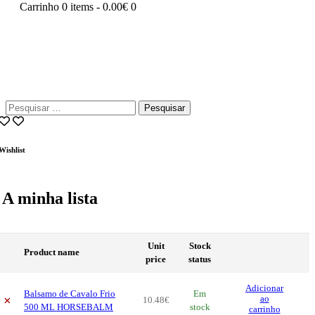
Carrinho
0 items
-
0.00€
0
Pesquisar
por:
Wishlist
A minha lista
Unit
Stock
Product name
price
status
Adicionar
Balsamo de Cavalo Frio
Em
×
ao
10
.
48
€
500 ML HORSEBALM
stock
carrinho