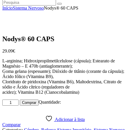
Pesquisa
instagramm
facebook
Início
Sistema Nervoso
Nodys® 60 CAPS
Nodys® 60 CAPS
29
.
09
€
L-arginina; Hidroxipropilmetilcelulose (cápsula); Estearato de
Magnésio – E 470b (antiaglomerante);
Goma gelana (espessante); Dióxido de titânio (corante da cápsula);
Ácido fólico (Vitamina B9),
Cloridrato de piridoxina (Vitamina B6), Maltodextrina, Citrato de
sódio e Ácido cítrico (reguladores de
acidez); Vitamina B12 (Cianocobalamina)
Quantidade
Quantidade:
Comprar
de
Nodys®
60
Adicionar à lista
CAPS
Comparar
Categorias:
Cérebro
,
Reforço Sistema Imunitário
,
Sistema Nervoso