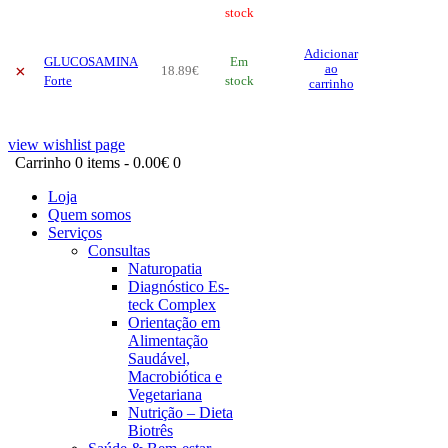
52
.
73
stock
€
options
may
Adicionar
be
GLUCOSAMINA
Em
×
ao
18
.
89
€
chosen
Forte
stock
carrinho
on
the
product
view wishlist page
page
Carrinho
0 items
-
0.00€
0
Loja
Quem somos
Serviços
Consultas
Naturopatia
Diagnóstico Es-
teck Complex
Orientação em
Alimentação
Saudável,
Macrobiótica e
Vegetariana
Nutrição – Dieta
Biotrês