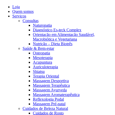
Loja
Quem somos
Serviços
Consultas
Naturopatia
Diagnóstico Es-teck Complex
Orientação em Alimentação Saudável,
Macrobiótica e Vegetariana
Nutrição – Dieta Biotrês
Saúde & Bem-estar
Osteopatia
Mesoterapia
Acupuntura
Auriculoterapia
Shiatsu
Terapia Oriental
Massagem Desportiva
Massagem Terapêutica
Massagem Ayurveda
Massagem Aromaterapêutica
Reflexologia Podal
Massagem Pré-natal
Cuidados de Beleza Natural
Cuidados de Rosto