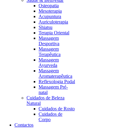
Saúde & Bem-estar
Osteopatia
Mesoterapia
Acupuntura
Auriculoterapia
Shiatsu
Terapia Oriental
Massagem
Desportiva
Massagem
Terapêutica
Massagem
Ayurveda
Massagem
Aromaterapêutica
Reflexologia Podal
Massagem Pré-
natal
Cuidados de Beleza
Natural
Cuidados de Rosto
Cuidados de
Corpo
Contactos