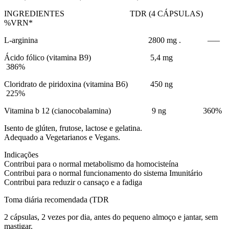
INGREDIENTES TDR (4 CÁPSULAS)
%VRN*
L-arginina 2800 mg . —–
Ácido fólico (vitamina B9) 5,4 mg
386%
Cloridrato de piridoxina (vitamina B6) 450 ng
225%
Vitamina b 12 (cianocobalamina) 9 ng 360%
Isento de glúten, frutose, lactose e gelatina.
Adequado a Vegetarianos e Vegans.
Indicações
Contribui para o normal metabolismo da homocisteína
Contribui para o normal funcionamento do sistema Imunitário
Contribui para reduzir o cansaço e a fadiga
Toma diária recomendada (TDR
2 cápsulas, 2 vezes por dia, antes do pequeno almoço e jantar, sem
mastigar.