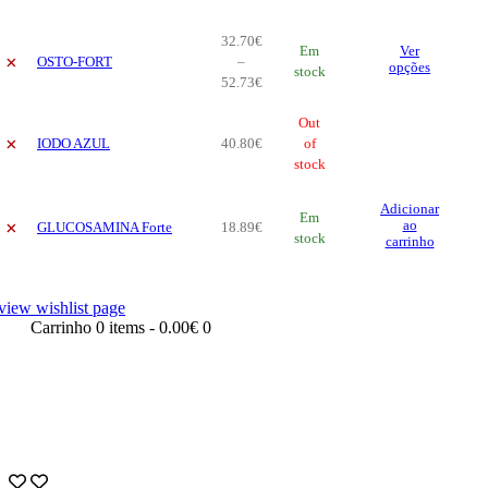
32
.
70
€
Thi
Em
Ver
×
OSTO-FORT
–
pro
opções
stock
Price
52
.
73
€
has
range:
mul
32
.
70
€
Out
vari
×
IODO AZUL
40
.
80
€
through
of
The
52
.
73
stock
€
opt
ma
Adicionar
be
Em
×
ao
GLUCOSAMINA Forte
18
.
89
€
cho
stock
carrinho
on
the
pro
view wishlist page
pag
Carrinho
0 items
-
0.00€
0