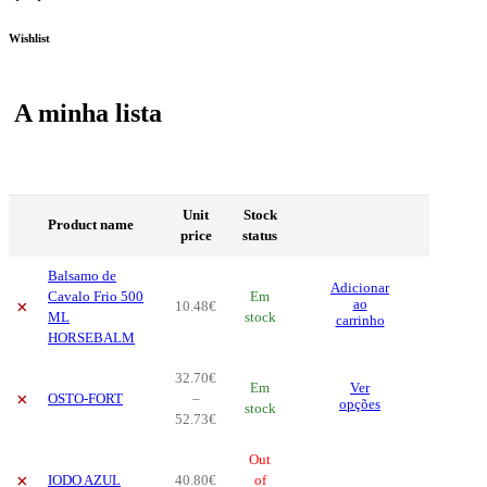
Wishlist
A minha lista
Unit
Stock
Product name
price
status
Balsamo de
Adicionar
Cavalo Frio 500
Em
×
ao
10
.
48
€
ML
stock
carrinho
HORSEBALM
32
.
70
€
This
Em
Ver
×
OSTO-FORT
–
product
opções
stock
Price
52
.
73
€
has
range:
multiple
32
.
70
€
Out
variants.
×
IODO AZUL
40
.
80
€
through
of
The