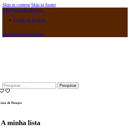
Skip to content
Skip to footer
info@naturabolhao.pt
Login ou Registo
As nossas localizações
instagramm
facebook
Pesquisar
por:
Lista de Desejos
A minha lista