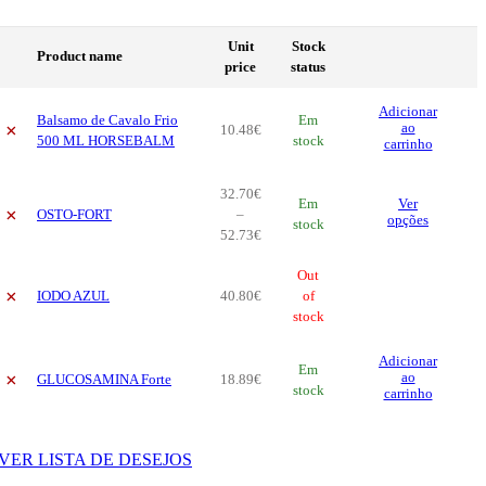
Unit
Stock
Product name
price
status
Adicionar
Balsamo de Cavalo Frio
Em
×
ao
10
.
48
€
500 ML HORSEBALM
stock
carrinho
32
.
70
€
Thi
Em
Ver
×
OSTO-FORT
–
pro
opções
stock
Price
52
.
73
€
has
range:
mul
32
.
70
€
Out
vari
×
IODO AZUL
40
.
80
€
through
of
The
52
.
73
stock
€
opt
ma
Adicionar
be
Em
×
ao
GLUCOSAMINA Forte
18
.
89
€
cho
stock
carrinho
on
the
pro
VER LISTA DE DESEJOS
pag