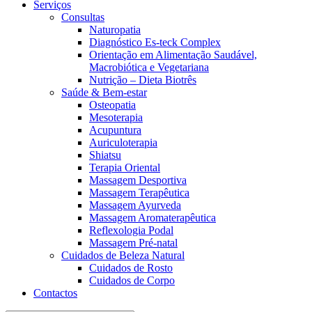
Serviços
Consultas
Naturopatia
Diagnóstico Es-teck Complex
Orientação em Alimentação Saudável,
Macrobiótica e Vegetariana
Nutrição – Dieta Biotrês
Saúde & Bem-estar
Osteopatia
Mesoterapia
Acupuntura
Auriculoterapia
Shiatsu
Terapia Oriental
Massagem Desportiva
Massagem Terapêutica
Massagem Ayurveda
Massagem Aromaterapêutica
Reflexologia Podal
Massagem Pré-natal
Cuidados de Beleza Natural
Cuidados de Rosto
Cuidados de Corpo
Contactos