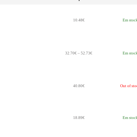
10
.
48
€
Em stoc
Price
32
.
70
€
–
52
.
73
€
Em stoc
range:
32
.
70
€
through
52
.
73
€
40
.
80
€
Out of sto
18
.
89
€
Em stoc