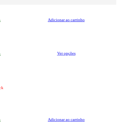
Adicionar ao carrinho
k
This
Ver opções
k
product
has
multiple
variants.
The
options
ck
may
be
chosen
on
the
Adicionar ao carrinho
k
product
page