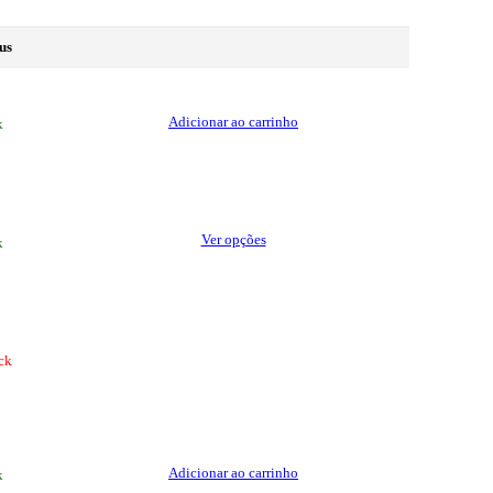
us
Adicionar ao carrinho
k
This
Ver opções
k
product
has
multiple
variants.
The
options
ck
may
be
chosen
on
the
Adicionar ao carrinho
k
product