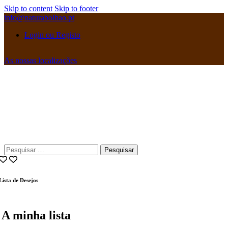
Skip to content
Skip to footer
info@naturabolhao.pt
Login ou Registo
As nossas localizações
instagramm
facebook
Pesquisar
por:
Lista de Desejos
A minha lista