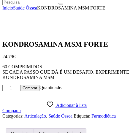
Pesquisa
instagramm
facebook
Início
Saúde Óssea
KONDROSAMINA MSM FORTE
KONDROSAMINA MSM FORTE
24
.
79
€
60 COMPRIMIDOS
SE CADA PASSO QUE DÁ É UM DESAFIO, EXPERIMENTE
KONDROSAMINA MSM
Quantidade
Quantidade:
Comprar
de
KONDROSAMINA
MSM
Adicionar à lista
FORTE
Comparar
Categorias:
Articulação
,
Saúde Óssea
Etiqueta:
Farmodiética