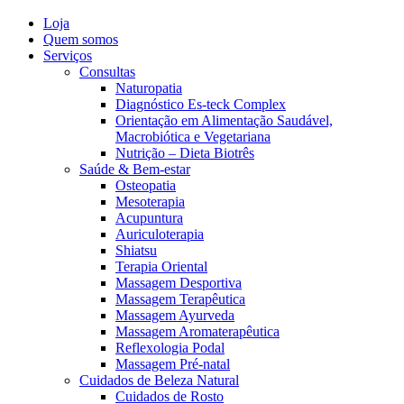
Loja
Quem somos
Serviços
Consultas
Naturopatia
Diagnóstico Es-teck Complex
Orientação em Alimentação Saudável,
Macrobiótica e Vegetariana
Nutrição – Dieta Biotrês
Saúde & Bem-estar
Osteopatia
Mesoterapia
Acupuntura
Auriculoterapia
Shiatsu
Terapia Oriental
Massagem Desportiva
Massagem Terapêutica
Massagem Ayurveda
Massagem Aromaterapêutica
Reflexologia Podal
Massagem Pré-natal
Cuidados de Beleza Natural
Cuidados de Rosto