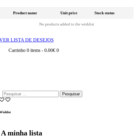
Product name
Unit price
Stock status
No products added to the wishlist
VER LISTA DE DESEJOS
Carrinho
0 items
-
0.00€
0
Pesquisar
por:
Wishlist
A minha lista