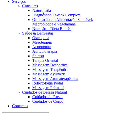
Serviços
Consultas
Naturopatia
Diagnóstico Es-teck Complex
Orientação em Alimentação Saudável,
Macrobiótica e Vegetariana
Nutrição – Dieta Biotrês
Saúde & Bem-estar
Osteopatia
Mesoterapia
Acupuntura
Auriculoterapia
Shiatsu
Terapia Oriental
Massagem Desportiva
Massagem Terapêutica
Massagem Ayurveda
Massagem Aromaterapêutica
Reflexologia Podal
Massagem Pré-natal
Cuidados de Beleza Natural
Cuidados de Rosto
Cuidados de Corpo
Contactos