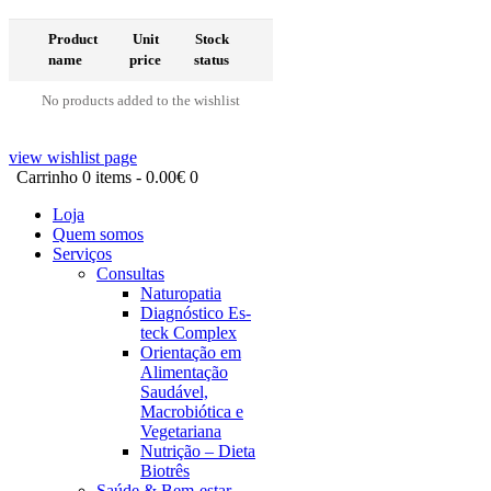
Product
Unit
Stock
name
price
status
No products added to the wishlist
view wishlist page
Carrinho
0 items
-
0.00€
0
Loja
Quem somos
Serviços
Consultas
Naturopatia
Diagnóstico Es-
teck Complex
Orientação em
Alimentação
Saudável,
Macrobiótica e
Vegetariana
Nutrição – Dieta
Biotrês
Saúde & Bem-estar