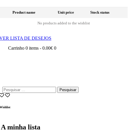
Product name
Unit price
Stock status
No products added to the wishlist
VER LISTA DE DESEJOS
Carrinho
0 items
-
0.00€
0
Pesquisar
por:
Wishlist
A minha lista