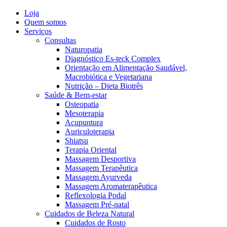
Loja
Quem somos
Serviços
Consultas
Naturopatia
Diagnóstico Es-teck Complex
Orientação em Alimentação Saudável,
Macrobiótica e Vegetariana
Nutrição – Dieta Biotrês
Saúde & Bem-estar
Osteopatia
Mesoterapia
Acupuntura
Auriculoterapia
Shiatsu
Terapia Oriental
Massagem Desportiva
Massagem Terapêutica
Massagem Ayurveda
Massagem Aromaterapêutica
Reflexologia Podal
Massagem Pré-natal
Cuidados de Beleza Natural
Cuidados de Rosto