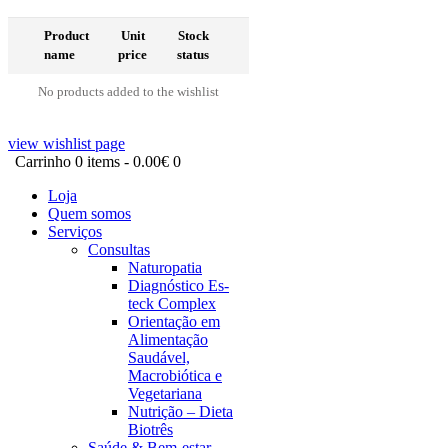
Product
Unit
Stock
name
price
status
No products added to the wishlist
view wishlist page
Carrinho
0 items
-
0.00€
0
Loja
Quem somos
Serviços
Consultas
Naturopatia
Diagnóstico Es-
teck Complex
Orientação em
Alimentação
Saudável,
Macrobiótica e
Vegetariana
Nutrição – Dieta
Biotrês
Saúde & Bem-estar