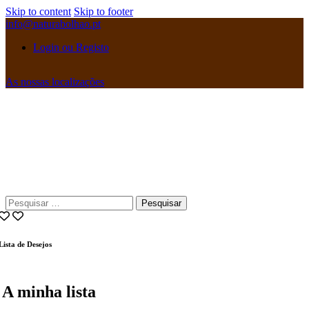
Skip to content
Skip to footer
info@naturabolhao.pt
Login ou Registo
As nossas localizações
instagramm
facebook
Pesquisar
por:
Lista de Desejos
A minha lista