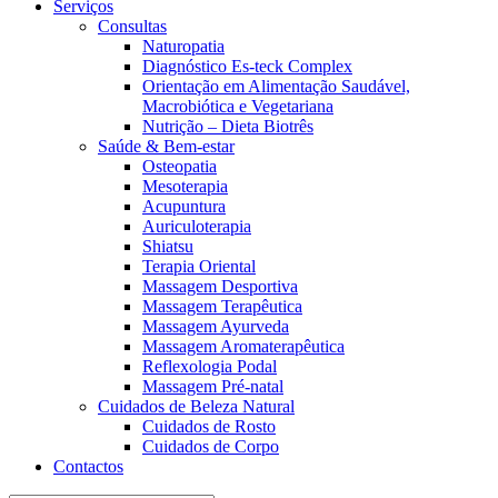
Serviços
Consultas
Naturopatia
Diagnóstico Es-teck Complex
Orientação em Alimentação Saudável,
Macrobiótica e Vegetariana
Nutrição – Dieta Biotrês
Saúde & Bem-estar
Osteopatia
Mesoterapia
Acupuntura
Auriculoterapia
Shiatsu
Terapia Oriental
Massagem Desportiva
Massagem Terapêutica
Massagem Ayurveda
Massagem Aromaterapêutica
Reflexologia Podal
Massagem Pré-natal
Cuidados de Beleza Natural
Cuidados de Rosto
Cuidados de Corpo
Contactos