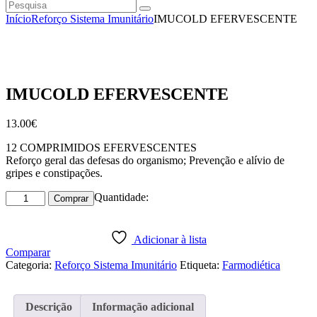
Pesquisa
instagramm
facebook
Início
Reforço Sistema Imunitário
IMUCOLD EFERVESCENTE
IMUCOLD EFERVESCENTE
13
.
00
€
12 COMPRIMIDOS EFERVESCENTES
Reforço geral das defesas do organismo; Prevenção e alívio de
gripes e constipações.
Quantidade
Quantidade:
Comprar
de
IMUCOLD
EFERVESCENTE
Adicionar à lista
Comparar
Categoria:
Reforço Sistema Imunitário
Etiqueta:
Farmodiética
Descrição
Informação adicional