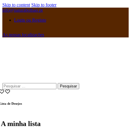
Skip to content
Skip to footer
info@naturabolhao.pt
Login ou Registo
As nossas localizações
instagramm
facebook
Pesquisar
por:
Lista de Desejos
A minha lista