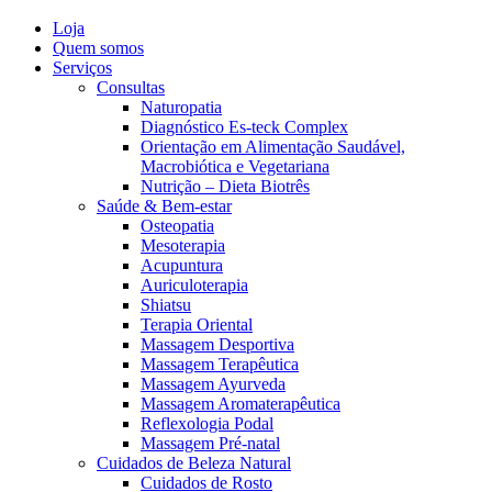
Loja
Quem somos
Serviços
Consultas
Naturopatia
Diagnóstico Es-teck Complex
Orientação em Alimentação Saudável,
Macrobiótica e Vegetariana
Nutrição – Dieta Biotrês
Saúde & Bem-estar
Osteopatia
Mesoterapia
Acupuntura
Auriculoterapia
Shiatsu
Terapia Oriental
Massagem Desportiva
Massagem Terapêutica
Massagem Ayurveda
Massagem Aromaterapêutica
Reflexologia Podal
Massagem Pré-natal
Cuidados de Beleza Natural
Cuidados de Rosto