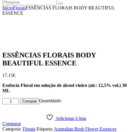
Pesquisa
instagramm
facebook
Início
Florais
ESSÊNCIAS FLORAIS BODY BEAUTIFUL
ESSENCE
ESSÊNCIAS FLORAIS BODY
BEAUTIFUL ESSENCE
17
.
15
€
Essência Floral em solução de álcool vínico (alc: 12,5% vol.) 30
ML
Quantidade
Quantidade:
Comprar
de
ESSÊNCIAS
FLORAIS
Adicionar à lista
BODY
Comparar
BEAUTIFUL
Categoria:
Florais
Etiqueta:
Australian Bush Flower Essences