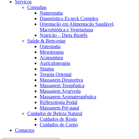
Serviços
Consultas
Naturopatia
Diagnóstico Es-teck Complex
Orientação em Alimentação Saudável,
Macrobiótica e Vegetariana
Nutrição – Dieta Biotrês
Saúde & Bem-estar
Osteopatia
Mesoterapia
Acupuntura
Auriculoterapia
Shiatsu
Terapia Oriental
Massagem Desportiva
Massagem Terapêutica
Massagem Ayurveda
Massagem Aromaterapêutica
Reflexologia Podal
Massagem Pré-natal
Cuidados de Beleza Natural
Cuidados de Rosto
Cuidados de Corpo
Contactos