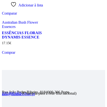
Adicionar à lista
Comparar
Australian Bush Flower
Essences
ESSÊNCIAS FLORAIS
DYNAMIS ESSENCE
17
.
15
€
Comprar
Rua João Pedro Ribeiro, 818
4000-306 Porto
222 008 682
(Chamada para a rede fixa nacional)
info@naturabolhao.pt