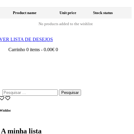
Product name
Unit price
Stock status
No products added to the wishlist
VER LISTA DE DESEJOS
Carrinho
0 items
-
0.00€
0
Pesquisar
por:
Wishlist
A minha lista