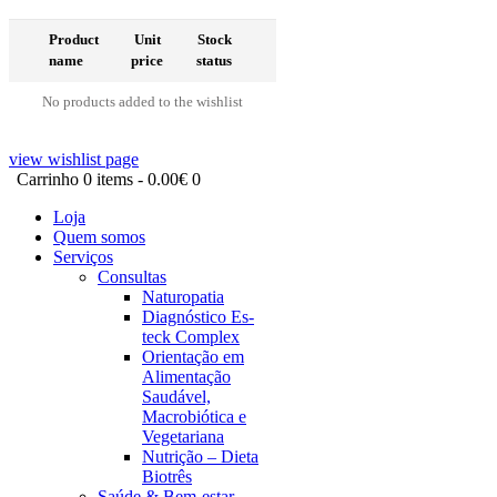
Product
Unit
Stock
name
price
status
No products added to the wishlist
view wishlist page
Carrinho
0 items
-
0.00€
0
Loja
Quem somos
Serviços
Consultas
Naturopatia
Diagnóstico Es-
teck Complex
Orientação em
Alimentação
Saudável,
Macrobiótica e
Vegetariana
Nutrição – Dieta
Biotrês
Saúde & Bem-estar