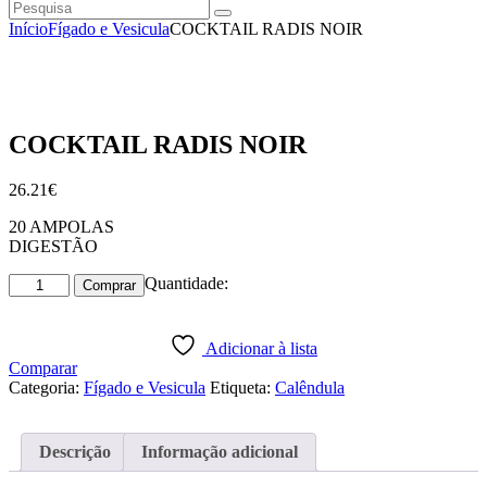
Pesquisa
instagramm
facebook
Início
Fígado e Vesicula
COCKTAIL RADIS NOIR
COCKTAIL RADIS NOIR
26
.
21
€
20 AMPOLAS
DIGESTÃO
Quantidade
Quantidade:
Comprar
de
COCKTAIL
RADIS
Adicionar à lista
NOIR
Comparar
Categoria:
Fígado e Vesicula
Etiqueta:
Calêndula
Descrição
Informação adicional