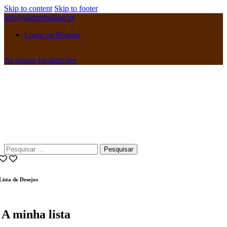
Skip to content
Skip to footer
info@naturabolhao.pt
Login ou Registo
As nossas localizações
instagramm
facebook
Pesquisar
por:
Lista de Desejos
A minha lista