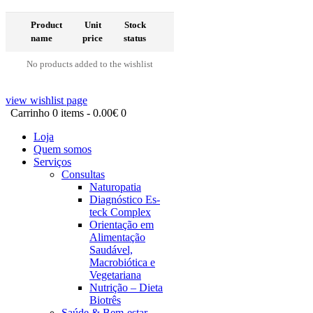
Product
Unit
Stock
name
price
status
No products added to the wishlist
view wishlist page
Carrinho
0 items
-
0.00€
0
Loja
Quem somos
Serviços
Consultas
Naturopatia
Diagnóstico Es-
teck Complex
Orientação em
Alimentação
Saudável,
Macrobiótica e
Vegetariana
Nutrição – Dieta
Biotrês
Saúde & Bem-estar