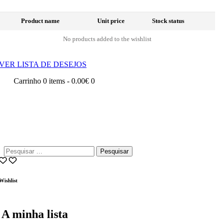
Product name
Unit price
Stock status
No products added to the wishlist
VER LISTA DE DESEJOS
Carrinho
0 items
-
0.00€
0
Pesquisar
por:
Wishlist
A minha lista