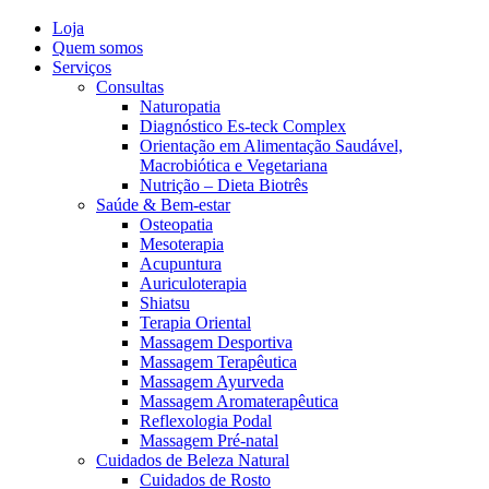
Loja
Quem somos
Serviços
Consultas
Naturopatia
Diagnóstico Es-teck Complex
Orientação em Alimentação Saudável,
Macrobiótica e Vegetariana
Nutrição – Dieta Biotrês
Saúde & Bem-estar
Osteopatia
Mesoterapia
Acupuntura
Auriculoterapia
Shiatsu
Terapia Oriental
Massagem Desportiva
Massagem Terapêutica
Massagem Ayurveda
Massagem Aromaterapêutica
Reflexologia Podal
Massagem Pré-natal
Cuidados de Beleza Natural
Cuidados de Rosto