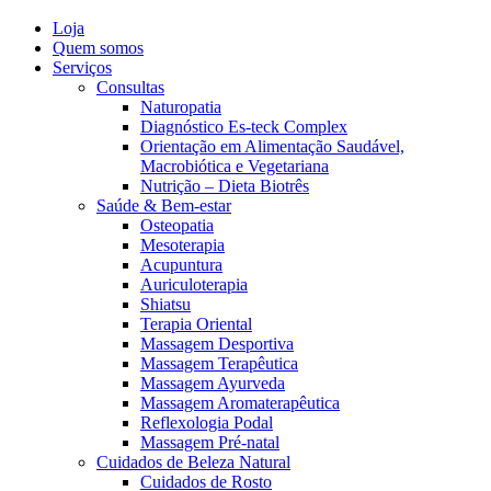
Loja
Quem somos
Serviços
Consultas
Naturopatia
Diagnóstico Es-teck Complex
Orientação em Alimentação Saudável,
Macrobiótica e Vegetariana
Nutrição – Dieta Biotrês
Saúde & Bem-estar
Osteopatia
Mesoterapia
Acupuntura
Auriculoterapia
Shiatsu
Terapia Oriental
Massagem Desportiva
Massagem Terapêutica
Massagem Ayurveda
Massagem Aromaterapêutica
Reflexologia Podal
Massagem Pré-natal
Cuidados de Beleza Natural
Cuidados de Rosto