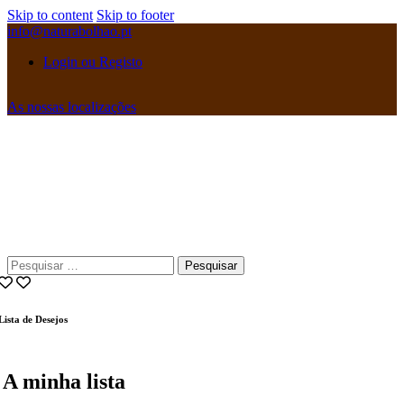
Skip to content
Skip to footer
info@naturabolhao.pt
Login ou Registo
As nossas localizações
instagramm
facebook
Pesquisar
por:
Lista de Desejos
A minha lista