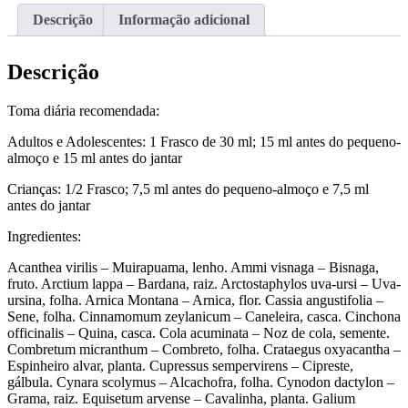
Descrição
Informação adicional
Descrição
Toma diária recomendada:
Adultos e Adolescentes: 1 Frasco de 30 ml; 15 ml antes do pequeno-
almoço e 15 ml antes do jantar
Crianças: 1/2 Frasco; 7,5 ml antes do pequeno-almoço e 7,5 ml
antes do jantar
Ingredientes:
Acanthea virilis – Muirapuama, lenho. Ammi visnaga – Bisnaga,
fruto. Arctium lappa – Bardana, raiz. Arctostaphylos uva-ursi – Uva-
ursina, folha. Arnica Montana – Arnica, flor. Cassia angustifolia –
Sene, folha. Cinnamomum zeylanicum – Caneleira, casca. Cinchona
officinalis – Quina, casca. Cola acuminata – Noz de cola, semente.
Combretum micranthum – Combreto, folha. Crataegus oxyacantha –
Espinheiro alvar, planta. Cupressus sempervirens – Cipreste,
gálbula. Cynara scolymus – Alcachofra, folha. Cynodon dactylon –
Grama, raiz. Equisetum arvense – Cavalinha, planta. Galium