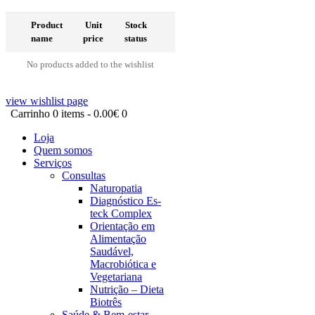
Product
Unit
Stock
name
price
status
No products added to the wishlist
view wishlist page
Carrinho
0 items
-
0.00€
0
Loja
Quem somos
Serviços
Consultas
Naturopatia
Diagnóstico Es-
teck Complex
Orientação em
Alimentação
Saudável,
Macrobiótica e
Vegetariana
Nutrição – Dieta
Biotrês
Saúde & Bem-estar