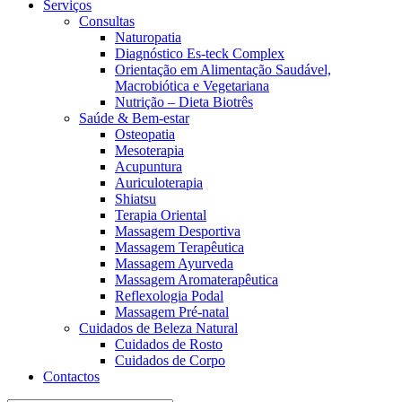
Serviços
Consultas
Naturopatia
Diagnóstico Es-teck Complex
Orientação em Alimentação Saudável,
Macrobiótica e Vegetariana
Nutrição – Dieta Biotrês
Saúde & Bem-estar
Osteopatia
Mesoterapia
Acupuntura
Auriculoterapia
Shiatsu
Terapia Oriental
Massagem Desportiva
Massagem Terapêutica
Massagem Ayurveda
Massagem Aromaterapêutica
Reflexologia Podal
Massagem Pré-natal
Cuidados de Beleza Natural
Cuidados de Rosto
Cuidados de Corpo
Contactos