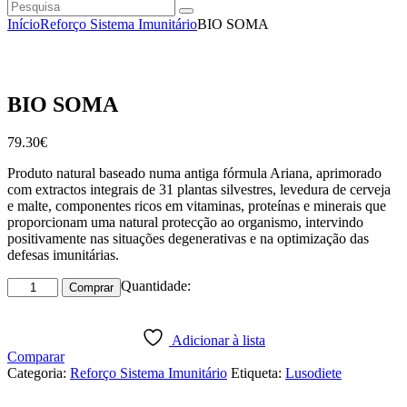
Pesquisa
instagramm
facebook
Início
Reforço Sistema Imunitário
BIO SOMA
BIO SOMA
79
.
30
€
Produto natural baseado numa antiga fórmula Ariana, aprimorado
com extractos integrais de 31 plantas silvestres, levedura de cerveja
e malte, componentes ricos em vitaminas, proteínas e minerais que
proporcionam uma natural protecção ao organismo, intervindo
positivamente nas situações degenerativas e na optimização das
defesas imunitárias.
Quantidade
Quantidade:
Comprar
de
BIO
SOMA
Adicionar à lista
Comparar
Categoria:
Reforço Sistema Imunitário
Etiqueta:
Lusodiete