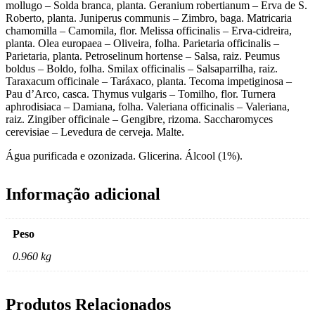
mollugo – Solda branca, planta. Geranium robertianum – Erva de S.
Roberto, planta. Juniperus communis – Zimbro, baga. Matricaria
chamomilla – Camomila, flor. Melissa officinalis – Erva-cidreira,
planta. Olea europaea – Oliveira, folha. Parietaria officinalis –
Parietaria, planta. Petroselinum hortense – Salsa, raiz. Peumus
boldus – Boldo, folha. Smilax officinalis – Salsaparrilha, raiz.
Taraxacum officinale – Taráxaco, planta. Tecoma impetiginosa –
Pau d’Arco, casca. Thymus vulgaris – Tomilho, flor. Turnera
aphrodisiaca – Damiana, folha. Valeriana officinalis – Valeriana,
raiz. Zingiber officinale – Gengibre, rizoma. Saccharomyces
cerevisiae – Levedura de cerveja. Malte.
Água purificada e ozonizada. Glicerina. Álcool (1%).
Informação adicional
Peso
0.960 kg
Produtos Relacionados