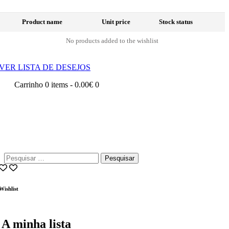
Product name
Unit price
Stock status
No products added to the wishlist
VER LISTA DE DESEJOS
Carrinho
0 items
-
0.00€
0
Pesquisar
por:
Wishlist
A minha lista